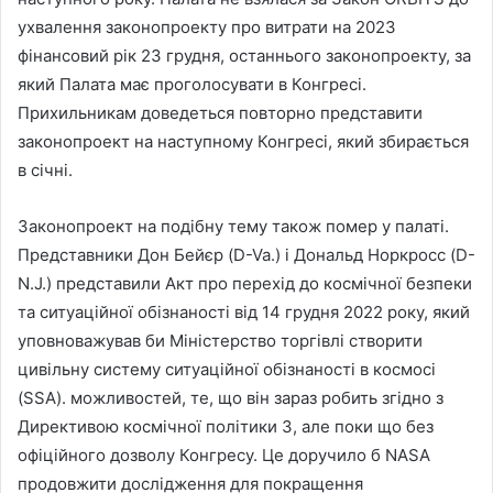
ухвалення законопроекту про витрати на 2023
фінансовий рік 23 грудня, останнього законопроекту, за
який Палата має проголосувати в Конгресі.
Прихильникам доведеться повторно представити
законопроект на наступному Конгресі, який збирається
в січні.
Законопроект на подібну тему також помер у палаті.
Представники Дон Бейєр (D-Va.) і Дональд Норкросс (D-
N.J.) представили Акт про перехід до космічної безпеки
та ситуаційної обізнаності від 14 грудня 2022 року, який
уповноважував би Міністерство торгівлі створити
цивільну систему ситуаційної обізнаності в космосі
(SSA). можливостей, те, що він зараз робить згідно з
Директивою космічної політики 3, але поки що без
офіційного дозволу Конгресу. Це доручило б NASA
продовжити дослідження для покращення