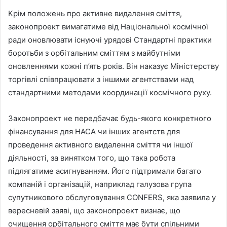
Крім положень про активне видалення сміття,
законопроект вимагатиме від Національної космічної
ради оновлювати існуючі урядові Стандартні практики
боротьби з орбітальним сміттям з майбутніми
оновленнями кожні п’ять років. Він наказує Міністерству
торгівлі співпрацювати з іншими агентствами над
стандартними методами координації космічного руху.
Законопроект не передбачає будь-якого конкретного
фінансування для НАСА чи інших агентств для
проведення активного видалення сміття чи іншої
діяльності, за винятком того, що така робота
підлягатиме асигнуванням. Його підтримали багато
компаній і організацій, наприклад галузова група
супутникового обслуговування CONFERS, яка заявила у
вересневій заяві, що законопроект визнає, що
очищення орбітального сміття має бути спільними