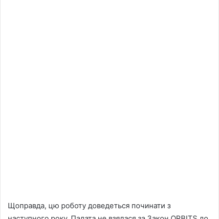
Щоправда, цю роботу доведеться починати з
наступного року. Палата не взялася за Закон ORBITS до