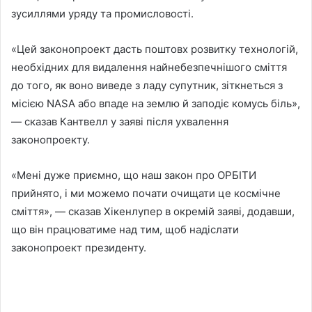
зусиллями уряду та промисловості.
«Цей законопроект дасть поштовх розвитку технологій,
необхідних для видалення найнебезпечнішого сміття
до того, як воно виведе з ладу супутник, зіткнеться з
місією NASA або впаде на землю й заподіє комусь біль»,
— сказав Кантвелл у заяві після ухвалення
законопроекту.
«Мені дуже приємно, що наш закон про ОРБІТИ
прийнято, і ми можемо почати очищати це космічне
сміття», — сказав Хікенлупер в окремій заяві, додавши,
що він працюватиме над тим, щоб надіслати
законопроект президенту.