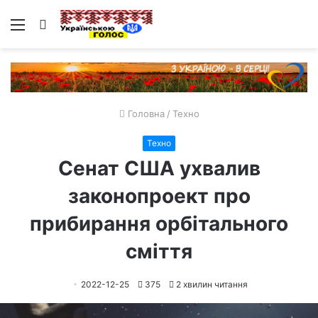
Меню
Пошук
Головна
/
Техно
Техно
Сенат США ухвалив
законопроект про
прибирання орбітального
сміття
2022-12-25
375
2 хвилин читання