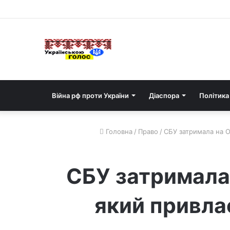
Війна рф проти України
Діаспора
Політика
Головна
/
Право
/
СБУ затримала на О
СБУ затримала 
який привлас