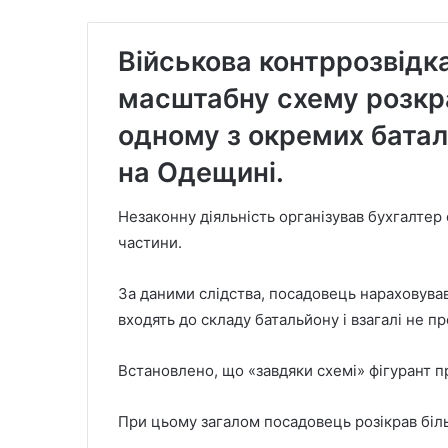
Військова контррозвідк
масштабну схему розкр
одному з окремих батал
на Одещині.
Незаконну діяльність організував бухгалтер
частини.
За даними слідства, посадовець нараховував 
входять до складу батальйону і взагалі не п
Встановлено, що «завдяки схемі» фігурант п
При цьому загалом посадовець розікрав біл