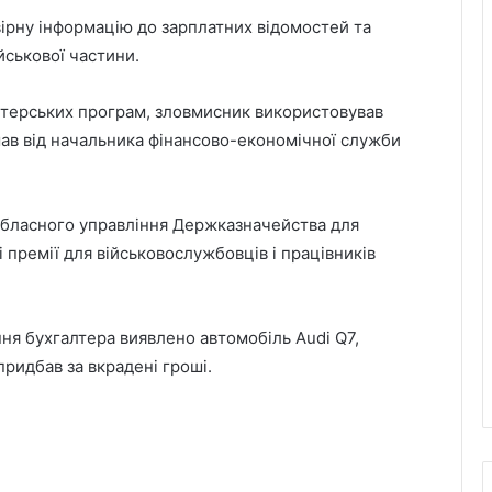
вірну інформацію до зарплатних відомостей та
йськової частини.
лтерських програм, зловмисник використовував
ав від начальника фінансово-економічної служби
 обласного управління Держказначейства для
 премії для військовослужбовців і працівників
ння бухгалтера виявлено автомобіль Audi Q7,
 придбав за вкрадені гроші.