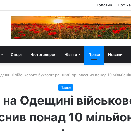
Головна
Про на
Спорт
Фотогалерея
Життя
Право
Новини
дещині військового бухгалтера, який привласнив понад 10 мільйонів
Право
на Одещині військов
нив понад 10 мільйон