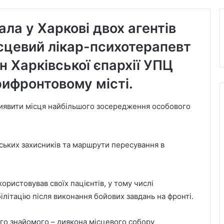
ла у Харкові двох агентів
сцевий лікар-психотерапевт
он Харківської єпархії УПЦ
рифронтовому місті.
иявити місця найбільшого зосередження особового
ських захисників та маршрути пересування в
ористовував своїх пацієнтів, у тому числі
ілітацію після виконання бойових завдань на фронті.
кого знайомого – диякона місцевого собору