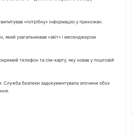
 випитував «потрібну» інформацію у прихожан.
рю, який узагальнював «звіт» і месенджером
окремий телефон та сім-карту, яку ховав у поштовій
гли. Служба безпеки задокументувала злочини обох
ння.