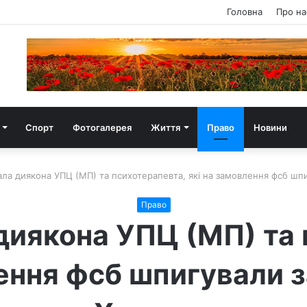
Головна
Про на
Спорт
Фотогалерея
Життя
Право
Новини
ла диякона УПЦ (МП) та психотерапевта, які на замовлення фсб шп
Право
диякона УПЦ (МП) та 
лення фсб шпигували 