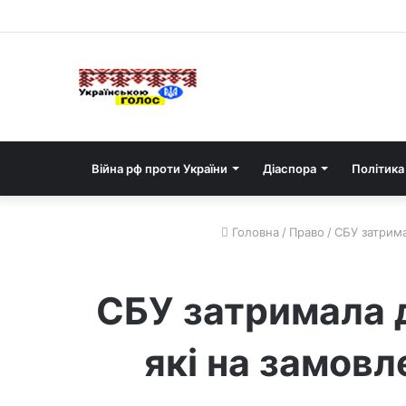
Війна рф проти України
Діаспора
Політика
Головна
/
Право
/
СБУ затрима
СБУ затримала 
які на замов