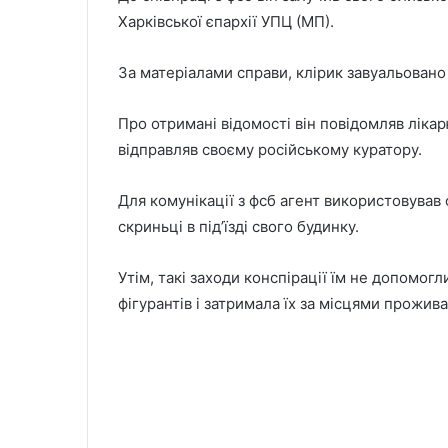
Харківської єпархії УПЦ (МП).
За матеріалами справи, клірик завуальовано
Про отримані відомості він повідомляв ліка
відправляв своєму російському куратору.
Для комунікації з фсб агент використовував 
скриньці в під’їзді свого будинку.
Утім, такі заходи конспірації їм не допомо
фігурантів і затримала їх за місцями прожива