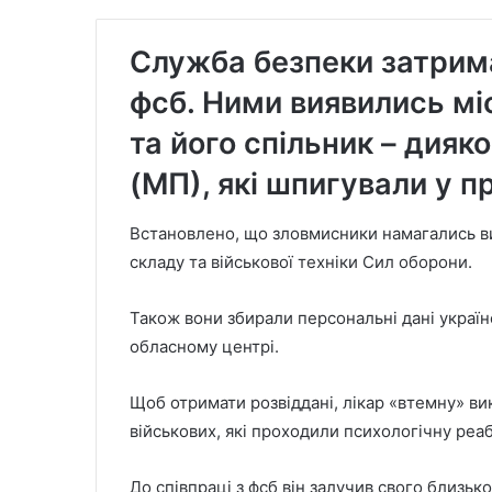
Служба безпеки затрима
фсб. Ними виявились мі
та його спільник – дияк
(МП), які шпигували у п
Встановлено, що зловмисники намагались в
складу та військової техніки Сил оборони.
Також вони збирали персональні дані україн
обласному центрі.
Щоб отримати розвіддані, лікар «втемну» вик
військових, які проходили психологічну реаб
До співпраці з фсб він залучив свого близь