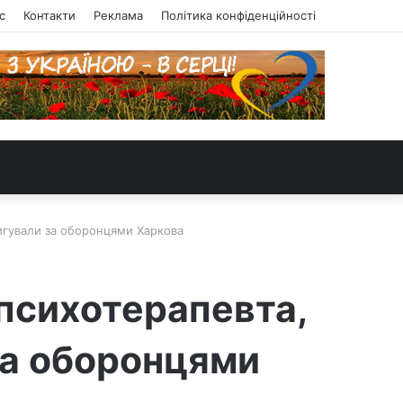
с
Контакти
Реклама
Політика конфіденційності
игували за оборонцями Харкова
психотерапевта,
за оборонцями