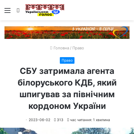
Меню
Пошук
Головна
/
Право
Право
СБУ затримала агента
білоруського КДБ, який
шпигував за північним
кордоном України
2023-06-02
313
час читання: 1 хвилина