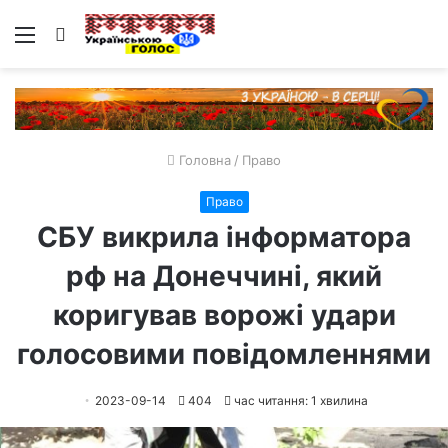
Меню
Пошук
Головна
/
Право
Право
СБУ викрила інформатора
рф на Донеччині, який
коригував ворожі удари
голосовими повідомленнями
2023-09-14
404
час читання: 1 хвилина