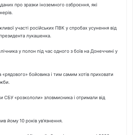
дданих про зразки іноземного озброєння, які
нерів.
жливої участі російських ПВК у спробах усунення від
президента лукашенка.
ічника у полон під час одного з боїв на Донеччині у
 «рядового» бойовика і тим самим хотів приховати
жби.
ки СБУ «розкололи» зловмисника і отримали від
в йому 10 років ув’язнення.