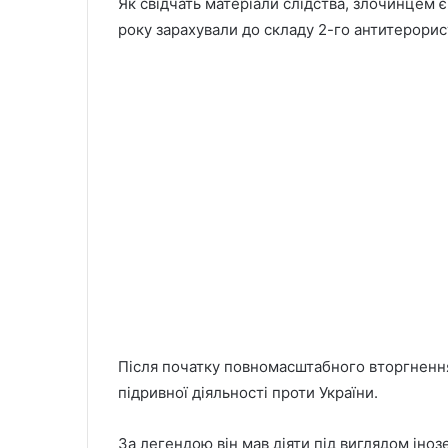
Як свідчать матеріали слідства, злочинцем є
року зарахували до складу 2-го антитерорис
Після початку повномасштабного вторгнення
підривної діяльності проти України.
За легендою він мав діяти під виглядом іно