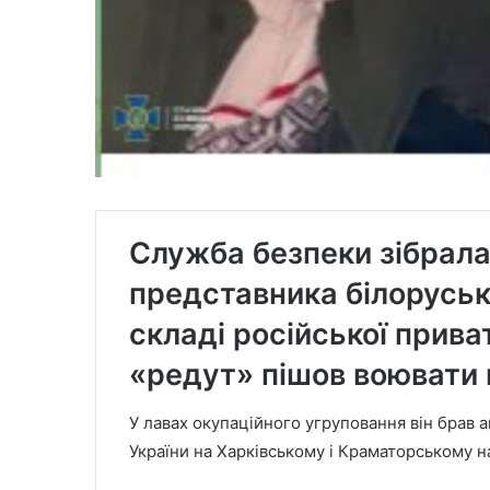
Служба безпеки зібрала
представника білоруськ
складі російської приват
«редут» пішов воювати 
У лавах окупаційного угруповання він брав 
України на Харківському і Краматорському н