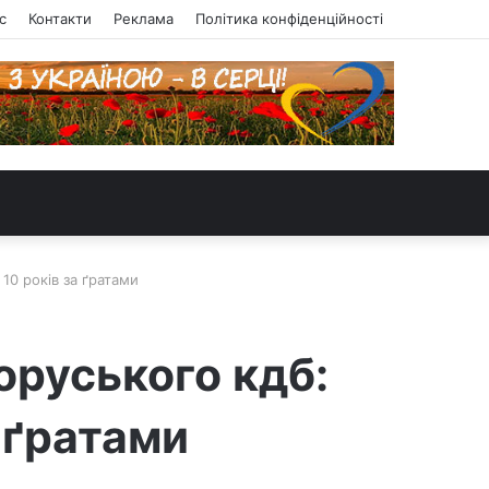
с
Контакти
Реклама
Політика конфіденційності
10 років за ґратами
оруського кдб:
а ґратами