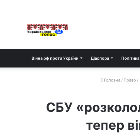
Війна рф проти України
Діаспора
Політика
Головна
/
Право
/
СБУ «розколол
тепер ві