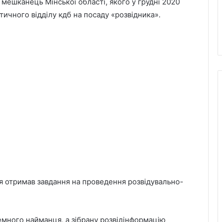
 мешканець Мінської області, якого у грудні 2020
тичного відділу кдб на посаду «розвідника».
 отримав завдання на проведення розвідувально-
земного найманця, а зібрану розвідінформацію