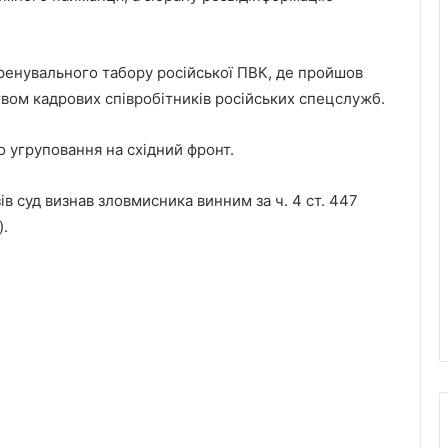
тренувального табору російської ПВК, де пройшов
вом кадрових співробітників російських спецслужб.
о угруповання на східний фронт.
в суд визнав зловмисника винним за ч. 4 ст. 447
).