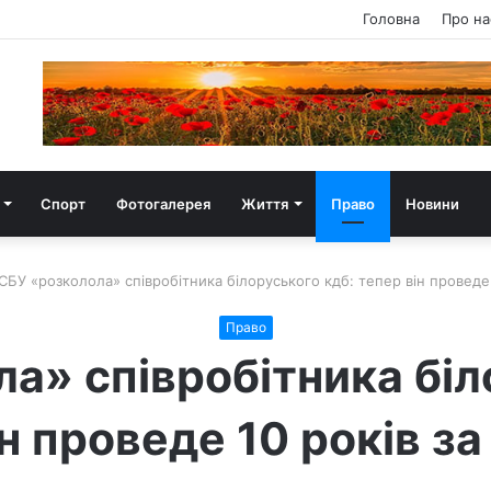
Головна
Про на
Спорт
Фотогалерея
Життя
Право
Новини
СБУ «розколола» співробітника білоруського кдб: тепер він проведе 
Право
а» співробітника біл
н проведе 10 років з