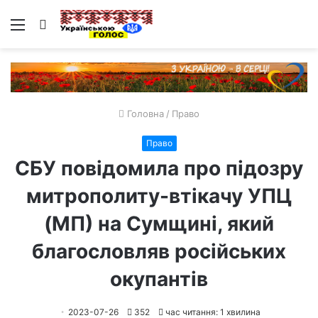
Меню
Пошук
Головна
/
Право
Право
СБУ повідомила про підозру
митрополиту-втікачу УПЦ
(МП) на Сумщині, який
благословляв російських
окупантів
2023-07-26
352
час читання: 1 хвилина