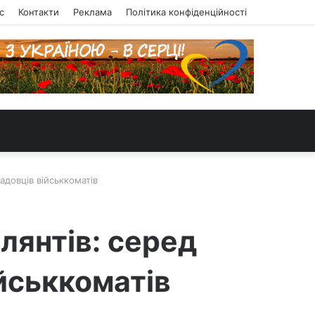
с
Контакти
Реклама
Політика конфіденційності
адовців військкоматів
лянтів: серед
йськкоматів