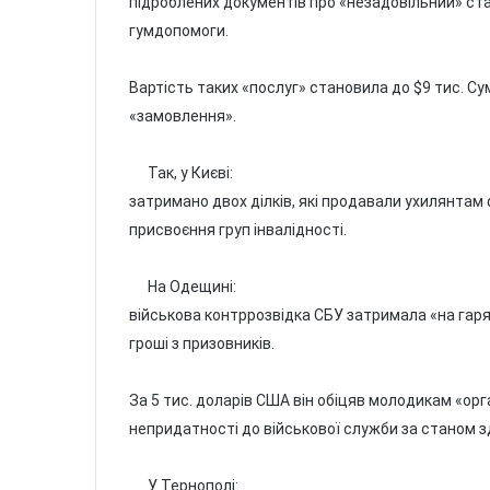
підроблених документів про «незадовільний» ста
гумдопомоги.
Вартість таких «послуг» становила до $9 тис. Су
«замовлення».
Так, у Києві:
затримано двох ділків, які продавали ухилянтам 
присвоєння груп інвалідності.
На Одещині:
військова контррозвідка СБУ затримала «на гар
гроші з призовників.
За 5 тис. доларів США він обіцяв молодикам «ор
непридатності до військової служби за станом з
У Тернополі: