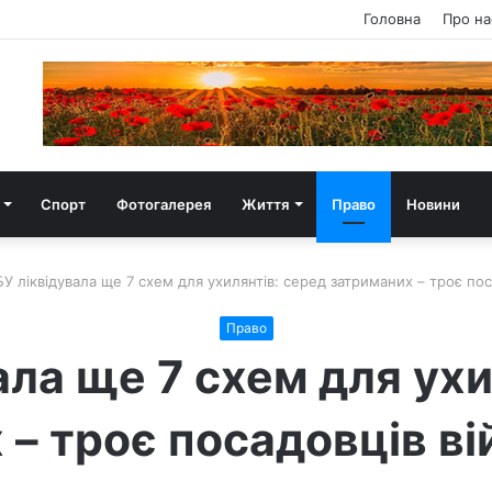
Головна
Про на
Спорт
Фотогалерея
Життя
Право
Новини
У ліквідувала ще 7 схем для ухилянтів: серед затриманих – троє пос
Право
ала ще 7 схем для ухи
 – троє посадовців ві