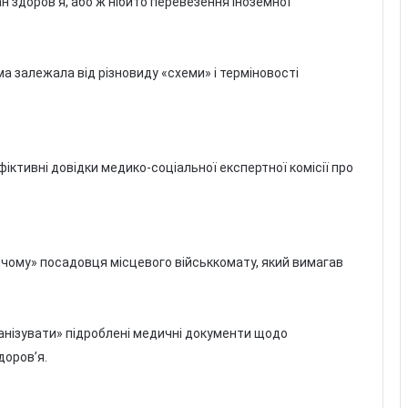
н здоров’я, або ж нібито перевезення іноземної
ма залежала від різновиду «схеми» і терміновості
фіктивні довідки медико-соціальної експертної комісії про
ячому» посадовця місцевого військкомату, який вимагав
ганізувати» підроблені медичні документи щодо
доров’я.