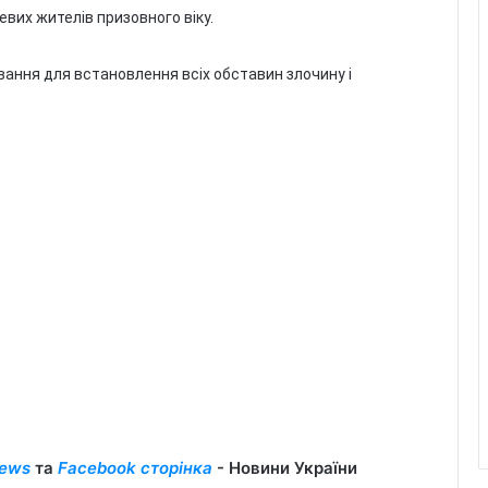
вих жителів призовного віку.
ання для встановлення всіх обставин злочину і
ews
та
Facebook сторінка
- Новини України