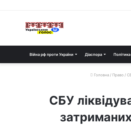
Війна рф проти України
Діаспора
Політика
Головна
/
Право
/
СБ
СБУ ліквідув
затриманих