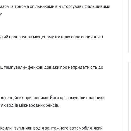
азом із трьома спільниками він «торгував» фальшивими
у.
, який пропонував місцевому жителю своє сприяння в
 «штампували» фейкові довідки про непридатність до
потенційних призовників. Його організували власники
як водіїв міжнародних рейсів.
крили і зупинили водія вантажного автомобіля, який