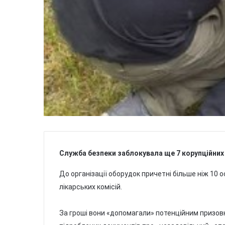
Служба безпеки заблокувала ще 7 корупційних сх
До організації оборудок причетні більше ніж 10 о
лікарських комісій.
За гроші вони «допомагали» потенційним призовн