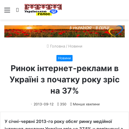
Меню
Пошук
Головна
/
Новини
Новини
Ринок інтернет-реклами в
Україні з початку року зріс
на 37%
2013-09-12
350
Менше хвилини
У січні-червні 2013-го року обсяг ринку медійної
інтернет-реклами України зріс на 37,5% у порівнянні з