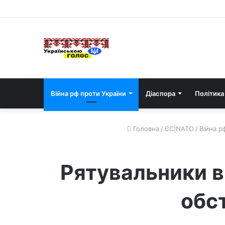
Війна рф проти України
Діаспора
Політика
Головна
/
ЄС|NATO
/
Війна р
Рятувальники в
обс