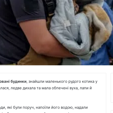
овані будинки
, знайшли маленького рудого котика у
лася, ледве дихала та мала обпечені вуха, лапи й
ди, які були поруч, напоїли його водою, надали