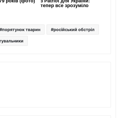
порятунок тварин
російський обстріл
тувальники