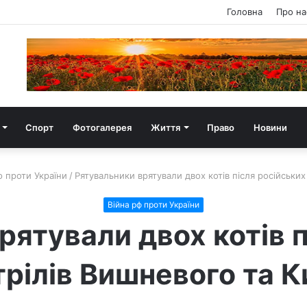
Головна
Про на
Спорт
Фотогалерея
Життя
Право
Новини
ф проти України
/
Рятувальники врятували двох котів після російських
Війна рф проти України
рятували двох котів п
трілів Вишневого та К