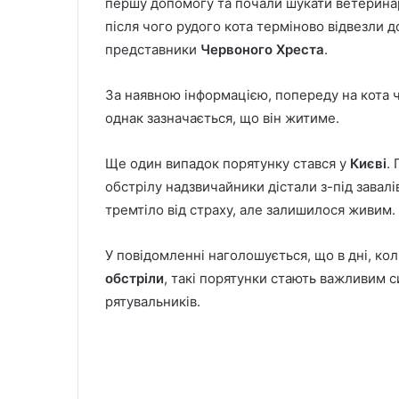
першу допомогу та почали шукати ветеринар
після чого рудого кота терміново відвезли д
представники
Червоного Хреста
.
За наявною інформацією, попереду на кота ч
однак зазначається, що він житиме.
Ще один випадок порятунку стався у
Києві
.
обстрілу надзвичайники дістали з-під завал
тремтіло від страху, але залишилося живим.
У повідомленні наголошується, що в дні, ко
обстріли
, такі порятунки стають важливим 
рятувальників.