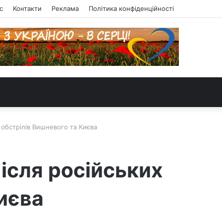
с
Контакти
Реклама
Політика конфіденційності
 обстрілів Вишневого та Києва
ісля російських
иєва