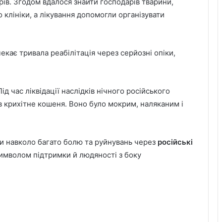
ів. Згодом вдалося знайти господарів тварини,
о клініки, а лікування допомогли організувати
екає тривала реабілітація через серйозні опіки,
 Під час ліквідації наслідків нічного російського
ів крихітне кошеня. Воно було мокрим, наляканим і
ли навколо багато болю та руйнувань через
російські
символом підтримки й людяності з боку