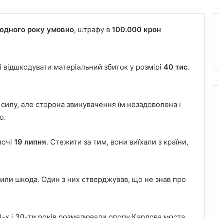
одного року
умовно
, штрафу в
100.000 крон
 відшкодувати матеріальний збиток у розмірі
40 тис.
 силу, але сторона звинувачення їм незадоволена і
о.
ночі
19 липня
. Стежити за тим, вони виїхали з країни,
или шкода. Один з них стверджував, що не знав про
3-х і 30-ти років розмалювали опору Карлова моста