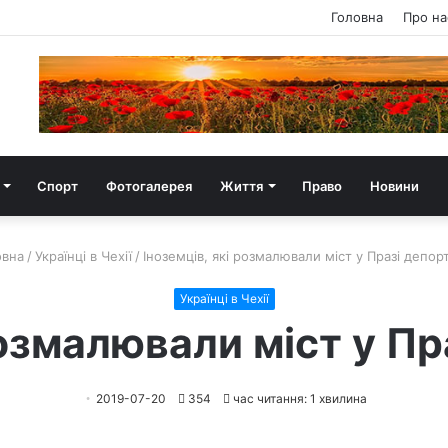
Головна
Про на
Спорт
Фотогалерея
Життя
Право
Новини
вна
/
Українці в Чехії
/
Іноземців, які розмалювали міст у Празі депор
Українці в Чехії
розмалювали міст у П
2019-07-20
354
час читання: 1 хвилина