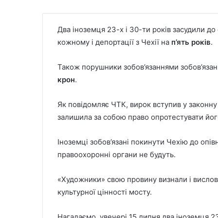
Два іноземця 23-х і 30-ти років засудили до
кожному і депортації з Чехії на
п’ять років
.
Також порушники зобов’язаннями зобов’язані
крон
.
Як повідомляє ЧТК, вирок вступив у законну
залишила за собою право опротестувати йог
Іноземці зобов’язані покинути Чехію до опів
правоохоронні органи не будуть.
«Художники» свою провину визнали і вислов
культурної цінності мосту.
Нагадаємо, увечері 15 липня два іноземця 2