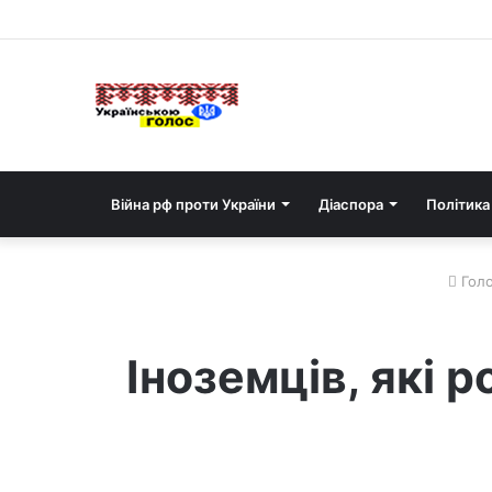
Війна рф проти України
Діаспора
Політика
Голо
Іноземців, які 