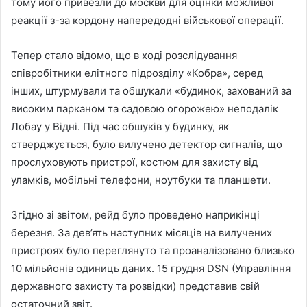
тому його привезли до москви для оцінки можливої
реакції з-за кордону напередодні військової операції.
Тепер стало відомо, що в ході розслідування
співробітники елітного підрозділу «Кобра», серед
інших, штурмували та обшукали «будинок, захований за
високим парканом та садовою огорожею» неподалік
Лобау у Відні. Під час обшуків у будинку, як
стверджується, було вилучено детектор сигналів, що
прослуховують пристрої, костюм для захисту від
уламків, мобільні телефони, ноутбуки та планшети.
Згідно зі звітом, рейд було проведено наприкінці
березня. За дев’ять наступних місяців на вилучених
пристроях було переглянуто та проаналізовано близько
10 мільйонів одиниць даних. 15 грудня DSN (Управління
державного захисту та розвідки) представив свій
остаточний звіт.