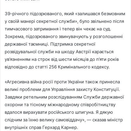
39-річного підозрюваного, який «залишався безмовним
у своїй манері секретної служби», було звільнено після
тимчасового затримання і тепер він чекає на суд.
Зокрема, підозрюваного звинувачують у розголошенні
державної таємниці. Підтримка секретної
розвідувальної служби на шкоду Австрії карається
ув’язненням на строк від шести місяців до п’яти років
відповідно до статті 256 Кримінального кодексу.
«Агресивна війна росії проти України також принесла
великі проблеми для Управління захисту Конституції.
Завдяки ретельним розслідуванням Служби державної
охорони та тісному міжнародному співробітництву
вдалося вирахувати російського шпигуна. Я дякую
слідчим за їхню велику самовіддачу», — сказав міністр
внутрішніх справ Герхард Карнер.