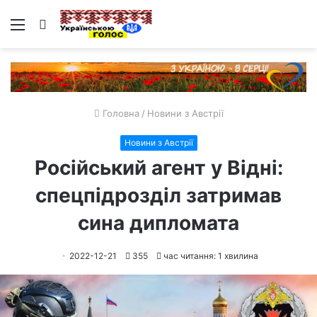
Меню
Пошук
Головна
/
Новини з Австрії
Новини з Австрії
Російський агент у Відні:
спецпідрозділ затримав
сина дипломата
2022-12-21
355
час читання: 1 хвилина