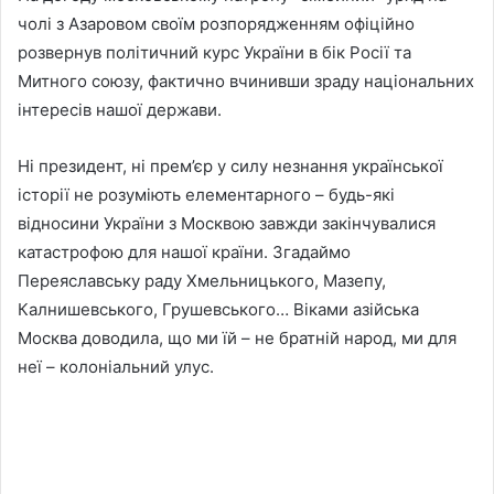
чолі з Азаровом своїм розпорядженням офіційно
розвернув політичний курс України в бік Росії та
Митного союзу, фактично вчинивши зраду національних
інтересів нашої держави.
Ні президент, ні прем’єр у силу незнання української
історії не розуміють елементарного – будь-які
відносини України з Москвою завжди закінчувалися
катастрофою для нашої країни. Згадаймо
Переяславську раду Хмельницького, Мазепу,
Калнишевського, Грушевського… Віками азійська
Москва доводила, що ми їй – не братній народ, ми для
неї – колоніальний улус.