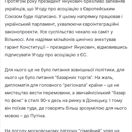
Протягом року президент Янукович брехливо запевняв
українців, що Угоду про асоціацію з Європейським
Союзом буде підписано. У цьому напрямку працював і
український парламент, ухвалюючи євроінтеграційні
законопроекти. Усе суспільство чекало на саміт у
Вільнюсі. Але надіями мільйонів цинічно знехтував
гарант Конституції – президент Янукович, відмовившись
підписувати Угоду про асоціацію з ЄС.
Для нього це не було питання зовнішньої політики, для
нього це було питання “базарних торгів”. На жаль,
дипломатія для головного “регіонала” країни – це не
мистецтво вести перемовини, а звичайнісінький “базар
по фєнє” в стилі 90-х десь на ринку в Донецьку. І тому
він поїхав туди, де говорять більш зрозумілою для нього
мовою – до Путіна.
На догоду московському патрону “сімейний” уряд на