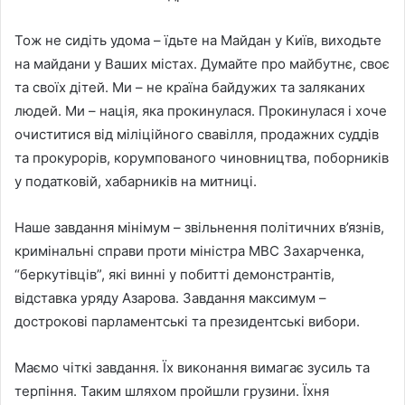
Тож не сидіть удома – їдьте на Майдан у Київ, виходьте
на майдани у Ваших містах. Думайте про майбутнє, своє
та своїх дітей. Ми – не країна байдужих та заляканих
людей. Ми – нація, яка прокинулася. Прокинулася і хоче
очиститися від міліційного свавілля, продажних суддів
та прокурорів, корумпованого чиновництва, поборників
у податковій, хабарників на митниці.
Наше завдання мінімум – звільнення політичних в’язнів,
кримінальні справи проти міністра МВС Захарченка,
“беркутівців”, які винні у побитті демонстрантів,
відставка уряду Азарова. Завдання максимум –
дострокові парламентські та президентські вибори.
Маємо чіткі завдання. Їх виконання вимагає зусиль та
терпіння. Таким шляхом пройшли грузини. Їхня