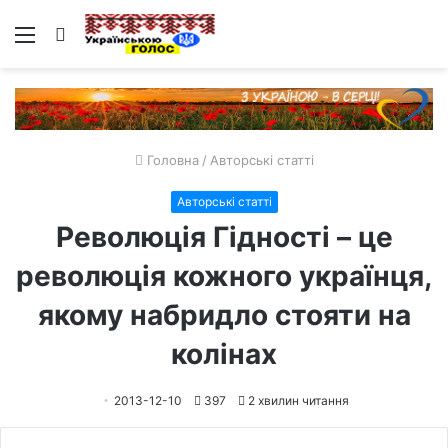
Меню
Пошук
Головна
/
Авторські статті
Авторські статті
Революція Гідності – це
революція кожного українця,
якому набридло стояти на
колінах
2013-12-10
397
2 хвилин читання