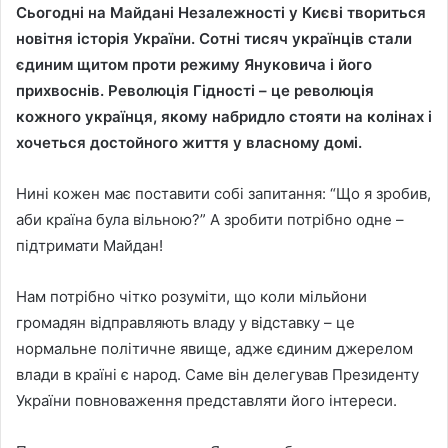
Сьогодні на Майдані Незалежності у Києві твориться
новітня історія України. Сотні тисяч українців стали
єдиним щитом проти режиму Януковича і його
прихвоснів. Революція Гідності – це революція
кожного українця, якому набридло стояти на колінах і
хочеться достойного життя у власному домі.
Нині кожен має поставити собі запитання: “Що я зробив,
аби країна була вільною?” А зробити потрібно одне –
підтримати Майдан!
Нам потрібно чітко розуміти, що коли мільйони
громадян відправляють владу у відставку – це
нормальне політичне явище, адже єдиним джерелом
влади в країні є народ. Саме він делегував Президенту
України повноваження представляти його інтереси.