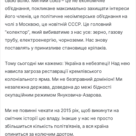
свою волю. Митний союз – це не економічне
об’єднання, покликане максимально захищати інтереси
його членів, це політичне неоімперське об’єднання на
чолі з Москвою, це новітній СССР. Це головний
“колектор”, який вибиватиме з нас усе: зерно, газову
трубу, електроенергію, чорноземи. Нас знову
поставлять у принизливе становище кріпаків.
Тому сьогодні ми кажемо: Україна в небезпеці! Над нею
нависла загроза реставрації кремлівського
колоніального ярма. Ми не безправний домініон! Ми
незалежна держава, доведена до межі бідності
окупаційним режимом Януковича-Азарова.
Ми не повинні чекати на 2015 рік, щоб викинути на
смітник історії цю владу. Інакше у нас не просто
збільшиться кількість політв’язнів, а вся країна
опиниться за колючим дротом.