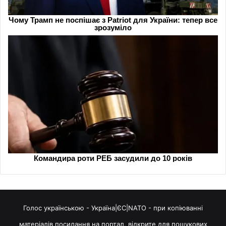
Голос українською - Україна|ЄС|NATO - при копіюванні
матеріалів посилання на портал, відкрите для пошукових