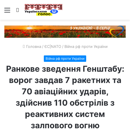
Меню
Пошук
Головна
/
ЄС|NATO
/
Війна рф проти України
Війна рф проти України
Ранкове зведення Генштабу:
ворог завдав 7 ракетних та
70 авіаційних ударів,
здійснив 110 обстрілів з
реактивних систем
залпового вогню