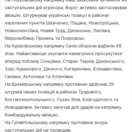
наступальних дій агресора. Ворог активно застосовував
авіацію. Штурмував українські позиції в районах
населених пунктів Шевченко, Піщане, Новотроїцьке,
Новоолексіївка, Новий Труд, Даченське, Лисівка,
Миролюбівка, Промінь та Покровськ.
На Курахівському напрямку Сили оборони відбили 49
атак. Найактивніше окупанти намагалися просунутися
вперед поблизу Сонцівки, Старих Тернів, Даченського,
Зорі, Курахового, Дачного, Катеринівки, Єлизаветівки,
Ганівки, Антонівки та Успенівки.
На Времівському напрямку противник здійснив 29
штурмів наших позицій в районах Трудового,
Костянтинопольського, Сухих Ялів, Благодатного та
Новодарівки. Активно залучав для ударів на напрямку
бомбардувальну авіацію.
На Гуляйпільському напрямку противник вчора
наступальних дій не проводив.