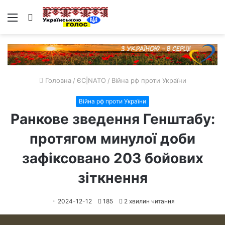
Меню
Пошук
Головна
/
ЄС|NATO
/
Війна рф проти України
Війна рф проти України
Ранкове зведення Генштабу:
протягом минулої доби
зафіксовано 203 бойових
зіткнення
2024-12-12
185
2 хвилин читання