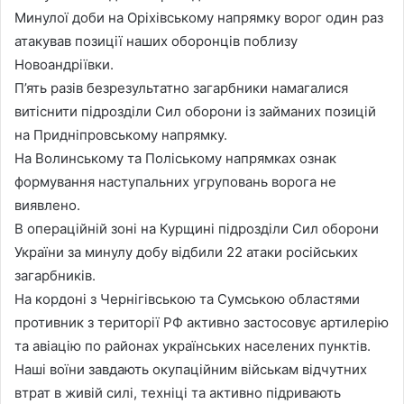
Минулої доби на Оріхівському напрямку ворог один раз
атакував позиції наших оборонців поблизу
Новоандріївки.
П’ять разів безрезультатно загарбники намагалися
витіснити підрозділи Сил оборони із займаних позицій
на Придніпровському напрямку.
На Волинському та Поліському напрямках ознак
формування наступальних угруповань ворога не
виявлено.
В операційній зоні на Курщині підрозділи Сил оборони
України за минулу добу відбили 22 атаки російських
загарбників.
На кордоні з Чернігівською та Сумською областями
противник з території РФ активно застосовує артилерію
та авіацію по районах українських населених пунктів.
Наші воїни завдають окупаційним військам відчутних
втрат в живій силі, техніці та активно підривають