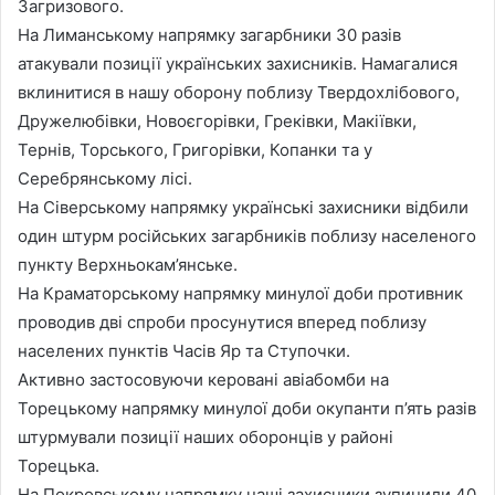
Загризового.
На Лиманському напрямку загарбники 30 разів
атакували позиції українських захисників. Намагалися
вклинитися в нашу оборону поблизу Твердохлібового,
Дружелюбівки, Новоєгорівки, Греківки, Макіївки,
Тернів, Торського, Григорівки, Копанки та у
Серебрянському лісі.
На Сіверському напрямку українські захисники відбили
один штурм російських загарбників поблизу населеного
пункту Верхньокам’янське.
На Краматорському напрямку минулої доби противник
проводив дві спроби просунутися вперед поблизу
населених пунктів Часів Яр та Ступочки.
Активно застосовуючи керовані авіабомби на
Торецькому напрямку минулої доби окупанти п’ять разів
штурмували позиції наших оборонців у районі
Торецька.
На Покровському напрямку наші захисники зупинили 40