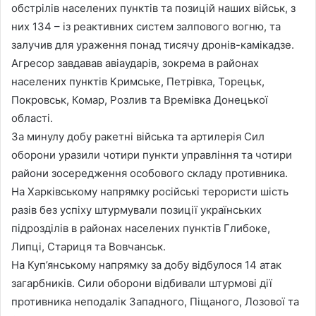
обстрілів населених пунктів та позицій наших військ, з
них 134 – із реактивних систем залпового вогню, та
залучив для ураження понад тисячу дронів-камікадзе.
Агресор завдавав авіаударів, зокрема в районах
населених пунктів Кримське, Петрівка, Торецьк,
Покровськ, Комар, Розлив та Времівка Донецької
області.
За минулу добу ракетні війська та артилерія Сил
оборони уразили чотири пункти управління та чотири
райони зосередження особового складу противника.
На Харківському напрямку російські терористи шість
разів без успіху штурмували позиції українських
підрозділів в районах населених пунктів Глибоке,
Липці, Стариця та Вовчанськ.
На Куп’янському напрямку за добу відбулося 14 атак
загарбників. Сили оборони відбивали штурмові дії
противника неподалік Западного, Піщаного, Лозової та