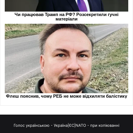
Голос українською - Україна|ЄС|NATO - при копіюванні