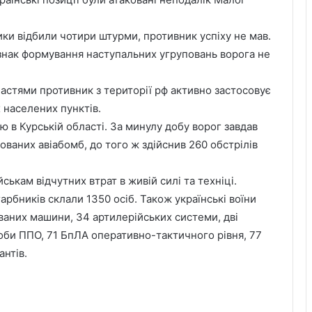
ки відбили чотири штурми, противник успіху не мав.
знак формування наступальних угруповань ворога не
астями противник з території рф активно застосовує
 населених пунктів.
 в Курській області. За минулу добу ворог завдав
ованих авіабомб, до того ж здійснив 260 обстрілів
ськам відчутних втрат в живій силі та техніці.
арбників склали 1350 осіб. Також українські воїни
ваних машини, 34 артилерійських системи, дві
оби ППО, 71 БпЛА оперативно-тактичного рівня, 77
антів.