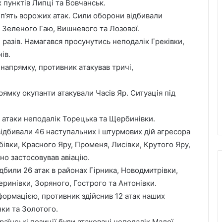
 пунктів Липці та Вовчанськ.
 п’ять ворожих атак. Сили оборони відбивали
, Зеленого Гаю, Вишневого та Лозової.
разів. Намагався просунутись неподалік Греківки,
ів.
апрямку, противник атакував тричі,
рямку окупанти атакували Часів Яр. Ситуація під
 атаки неподалік Торецька та Щербинівки.
ідбивали 46 наступальних і штурмових дій агресора
вки, Красного Яру, Променя, Лисівки, Крутого Яру,
но застосовував авіацію.
били 26 атак в районах Гірника, Новодмитрівки,
еринівки, Зоряного, Гострого та Антонівки.
формацією, противник здійснив 12 атак наших
ки та Золотого.
аїнські позиції були атаковані неподалік Малої