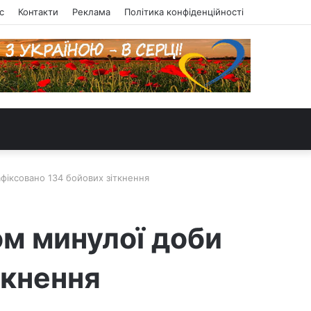
с
Контакти
Реклама
Політика конфіденційності
фіксовано 134 бойових зіткнення
ом минулої доби
ткнення