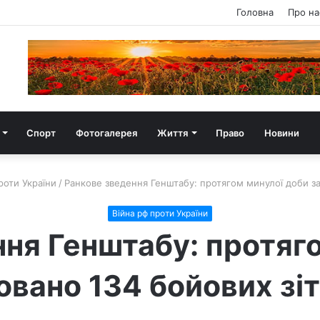
Головна
Про на
Спорт
Фотогалерея
Життя
Право
Новини
роти України
/
Ранкове зведення Генштабу: протягом минулої доби за
Війна рф проти України
ня Генштабу: протяг
овано 134 бойових зі