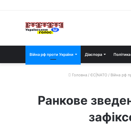
Війна рф проти України
Діаспора
Політика
Головна
/
ЄС|NATO
/
Війна рф п
Ранкове зведен
зафікс