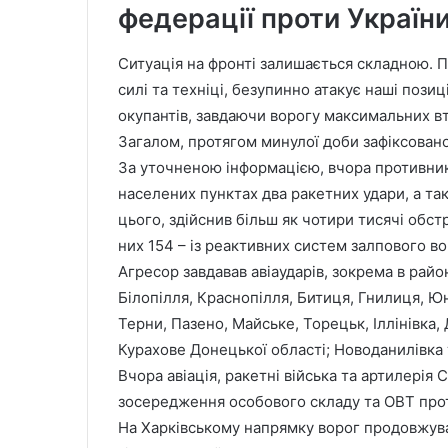
федерації проти України
Ситуація на фронті залишається складною. 
силі та техніці, безупинно атакує наші позиц
окупантів, завдаючи ворогу максимальних вт
Загалом, протягом минулої доби зафіксовано
За уточненою інформацією, вчора противник 
населених пунктах два ракетних удари, а та
цього, здійснив більш як чотири тисячі обстр
них 154 – із реактивних систем залпового в
Агресор завдавав авіаударів, зокрема в район
Білопілля, Краснопілля, Битиця, Гнилиця, Юн
Терни, Пазено, Майське, Торецьк, Іллінівка
Курахове Донецької області; Новоданилівка 
Вчора авіація, ракетні війська та артилерія 
зосередження особового складу та ОВТ прот
На Харківському напрямку ворог продовжував