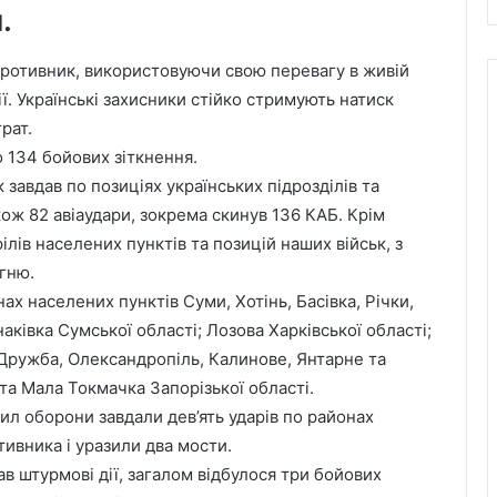
.
Противник, використовуючи свою перевагу в живій
ії. Українські захисники стійко стримують натиск
рат.
 134 бойових зіткнення.
завдав по позиціях українських підрозділів та
кож 82 авіаудари, зокрема скинув 136 КАБ. Крім
ілів населених пунктів та позицій наших військ, з
огню.
ах населених пунктів Суми, Хотінь, Басівка, Річки,
аківка Сумської області; Лозова Харківської області;
, Дружба, Олександропіль, Калинове, Янтарне та
та Мала Токмачка Запорізької області.
Сил оборони завдали дев’ять ударів по районах
ивника і уразили два мости.
 штурмові дії, загалом відбулося три бойових