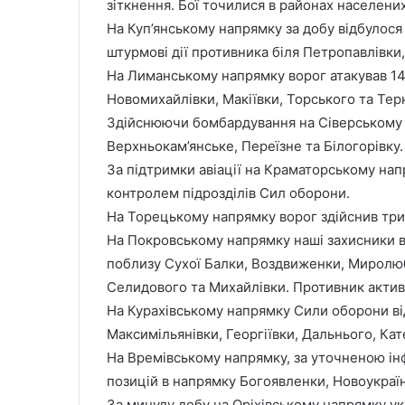
зіткнення. Бої точилися в районах населених
На Куп’янському напрямку за добу відбулося
штурмові дії противника біля Петропавлівки
На Лиманському напрямку ворог атакував 14 
Новомихайлівки, Макіївки, Торського та Терн
Здійснюючи бомбардування на Сіверському н
Верхньокам’янське, Переїзне та Білогорівку.
За підтримки авіації на Краматорському нап
контролем підрозділів Сил оборони.
На Торецькому напрямку ворог здійснив три
На Покровському напрямку наші захисники в
поблизу Сухої Балки, Воздвиженки, Миролюбі
Селидового та Михайлівки. Противник актив
На Курахівському напрямку Сили оборони від
Максимільянівки, Георгіївки, Дальнього, Кат
На Времівському напрямку, за уточненою ін
позицій в напрямку Богоявленки, Новоукраїн
За минулу добу на Оріхівському напрямку укр