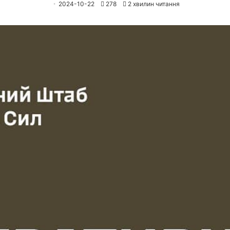
2024-10-22
278
2 хвилин читання