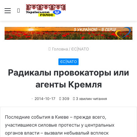
Меню
Пошук
Головна
/
ЄС|NATO
ЄС|NATO
Радикалы провокаторы или
агенты Кремля
2014-10-17
309
3 хвилин читання
Последние события в Киеве – прежде всего,
участившиеся силовые протесты у центральных
органов власти – вызвали небывалый всплеск