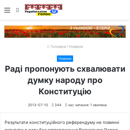
Меню
Пошук
Головна
/
Новини
Новини
Раді пропонують схвалювати
думку народу про
Конституцію
2013-07-10
344
час читання: 1 хвилина
Результати конституційного референдуму не повинні
вступати в силу без затвердження Верховною Радою.