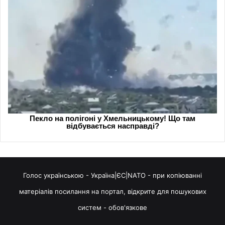
Голос українською - Україна|ЄС|NATO - при копіюванні
матеріалів посилання на портал, відкрите для пошукових
систем - обов'язкове