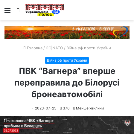
Меню
Пошук
Головна
/
ЄС|NATO
/
Війна рф проти України
Війна рф проти України
ПВК “Вагнера” вперше
переправила до Білорусі
бронеавтомобілі
2023-07-25
376
Менше хвилини