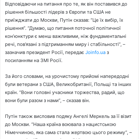
Відповідаючи на питання про те, як він поставився до
рішення більшості лідерів з Європи та США не
приїжджати до Москви, Путін сказав: “Це їх вибір, їх
рішення”. “Думаю, що питання поточної політичної
кон’юнктури є менш важливими, ніж фундаментальні
речі, пов’язані з підтриманням миру і стабільності”, –
зазначив президент Росії, передає
Joinfo.ua
з
посиланням на ЗМІ Росії.
За його словами, на урочистому прийомі напередодні
були ветерани з США, Великобританії, Польщі та інших
країн. “Вони головні учасники торжества, радий, що
вони були разом з нами”, – сказав він.
Путін також висловив подяку Ангелі Меркель за її візит
до Москви. “Наша країна воювала з нацистською
Німеччиною, яка сама стала жертвою цього режиму”, –