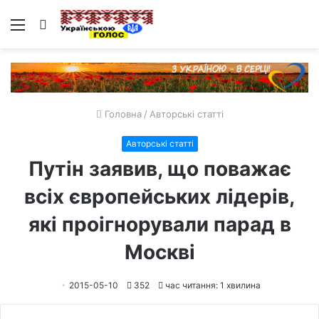
Меню
Пошук
Головна
/
Авторські статті
Авторські статті
Путін заявив, що поважає
всіх європейських лідерів,
які проігнорували парад в
Москві
2015-05-10
352
час читання: 1 хвилина