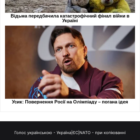
Голос українською - Україна|ЄС|NATO - при копіюванні