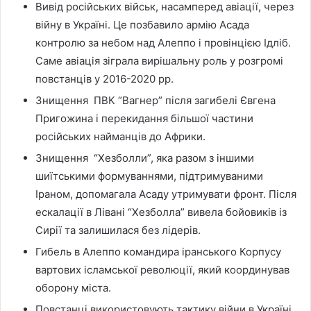
Вивід російських військ, насамперед авіації, через
війну в Україні. Це позбавило армію Асада
контролю за небом над Алеппо і провінцією Ідліб.
Саме авіація зіграла вирішальну роль у розгромі
повстанців у 2016-2020 рр.
Знищення ПВК “Вагнер” після загибелі Євгена
Пригожина і перекидання більшої частини
російських найманців до Африки.
Знищення “Хезболли”, яка разом з іншими
шиїтськими формуваннями, підтримуваними
Іраном, допомагала Асаду утримувати фронт. Після
ескалації в Лівані “Хезболла” вивела бойовиків із
Сирії та залишилася без лідерів.
Гибель в Алеппо командира іранського Корпусу
вартових ісламської революції, який координував
оборону міста.
Повстанці використовують тактику війни в Україні.