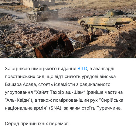
За оцінкою німецького видання
BILD
, в авангарді
повстанських сил, що відтісняють урядові війська
Башара Асада, стоять ісламісти з радикального
угруповання “Хайят Тахрір аш-Шам” (раніше частина
“Аль-Каїди”), а також поміркованіший рух “Сирійська
національна армія” (SNA), за яким стоїть Туреччина.
Серед причин їхніх перемог: