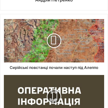
Сирійські повстанці почали наступ під Алеппо