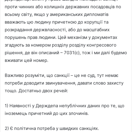
проти чинних або колишніх державних посадовців по
всьому світу, якщо у американських дипломатів
вважають цю людину причетною до корупції та
розкрадання держвласності, або до масштабних
порушень прав людини. Цей механізм у документах
згадують за номером розділу розділу конгресового
рішення, де він описаний – 7031(с), тож і ми далі будемо
вживати цей номер.
Важливо розуміти, що санкції – це не суд, тут немає
потреби доводити звинувачення, давати слово захисту
тощо. Достатньо двох речей:
1) Наявності у Держдепа непублічних даних про те, що
іноземець причетний до цих злочинів.
2) Є політична потреба у швидких санкціях.