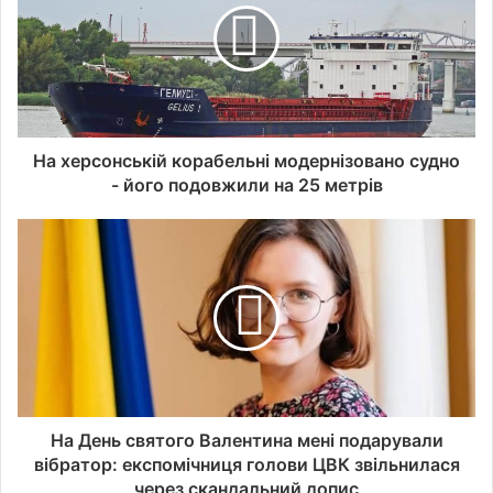
На херсонській корабельні модернізовано судно
- його подовжили на 25 метрів
На День святого Валентина мені подарували
вібратор: експомічниця голови ЦВК звільнилася
через скандальний допис