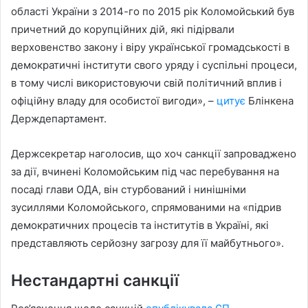
області України з 2014-го по 2015 рік Коломойський був
причетний до корупційних дій, які підірвали
верховенство закону і віру української громадськості в
демократичні інститути свого уряду і суспільні процеси,
в тому числі використовуючи свій політичний вплив і
офіційну владу для особистої вигоди», –
цитує
Блінкена
Держдепартамент.
Держсекретар наголосив, що хоч санкції запроваджено
за дії, вчинені Коломойським під час перебування на
посаді глави ОДА, він стурбований і нинішніми
зусиллями Коломойського, спрямованими на «підрив
демократичних процесів та інститутів в Україні, які
представляють серйозну загрозу для її майбутнього».
Нестандартні санкції