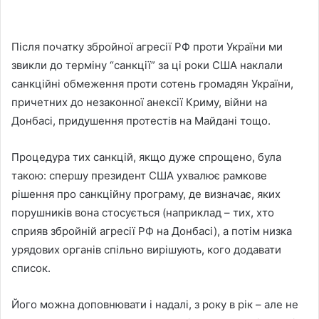
Після початку збройної агресії РФ проти України ми
звикли до терміну “санкції” за ці роки США наклали
санкційні обмеження проти сотень громадян України,
причетних до незаконної анексії Криму, війни на
Донбасі, придушення протестів на Майдані тощо.
Процедура тих санкцій, якщо дуже спрощено, була
такою: спершу президент США ухвалює рамкове
рішення про санкційну програму, де визначає, яких
порушників вона стосується (наприклад – тих, хто
сприяв збройній агресії РФ на Донбасі), а потім низка
урядових органів спільно вирішують, кого додавати
список.
Його можна доповнювати і надалі, з року в рік – але не