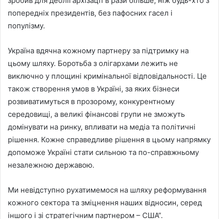
зробив для деолігархізації в рази більше, ніж будь-хто з
попередніх президентів, без пафосних гасел і
популізму.
Україна вдячна кожному партнеру за підтримку на
цьому шляху. Боротьба з олігархами лежить не
виключно у площині кримінальної відповідальності. Це
також створення умов в Україні, за яких бізнеси
розвиватимуться в прозорому, конкурентному
середовищі, а великі фінансові групи не зможуть
домінувати на ринку, впливати на медіа та політичні
рішення. Кожне справедливе рішення в цьому напрямку
допоможе Україні стати сильною та по-справжньому
незалежною державою.
Ми невідступно рухатимемося на шляху реформування
кожного сектора та зміцнення наших відносин, серед
іншого і зі стратегічним партнером – США”.