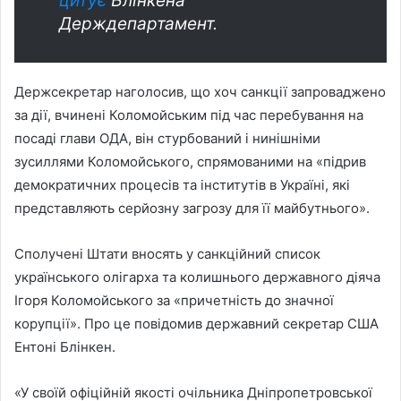
цитує
Блінкена
Держдепартамент.
Держсекретар наголосив, що хоч санкції запроваджено
за дії, вчинені Коломойським під час перебування на
посаді глави ОДА, він стурбований і нинішніми
зусиллями Коломойського, спрямованими на «підрив
демократичних процесів та інститутів в Україні, які
представляють серйозну загрозу для її майбутнього».
Сполучені Штати вносять у санкційний список
українського олігарха та колишнього державного діяча
Ігоря Коломойського за «причетність до значної
корупції». Про це повідомив державний секретар США
Ентоні Блінкен.
«У своїй офіційній якості очільника Дніпропетровської