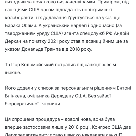
виходячи за початково визначенуірамки. Приміром, під
санкціями США часом підпадають нові кримські
колаборанти, і їх додавання ґрунтується на указі ще
Барака Обами. А український нардеп і одночасно (за
твердженням уряду США) агента спецслужб РФ Андрій
Деркач на початку 2021 року став підсанкційним ще за
указом Дональда Трампа від 2018 року.
Та Ігор Коломойський потрапив під санкції зовсім
інакше.
Його додали у список за персональним рішенням Ентоні
Блінкена, очільника Держдепу США. Без зайвої
бюрократичної тяганини.
Ця спрощена процедура – доволі нова, вона була
вперше застосована лише у 2018 році. Конгрес США дав
Держдепартаменту право швидко накладати санкції