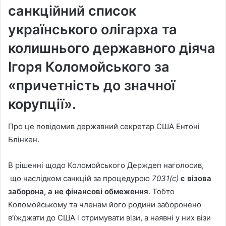
санкційний список
українського олігарха та
колишнього державного діяча
Ігоря Коломойського за
«причетність до значної
корупції».
Про це повідомив державний секретар США Ентоні
Блінкен.
В рішенні щодо Коломойського Держдеп наголосив,
що наслідком санкцій за процедурою
7031(с)
є візова
заборона, а не фінансові обмеження
. Тобто
Коломойському та членам його родини заборонено
в’їжджати до США і отримувати візи, а наявні у них візи