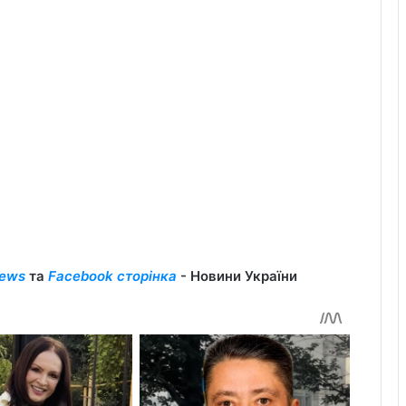
ews
та
Facebook сторінка
- Новини України