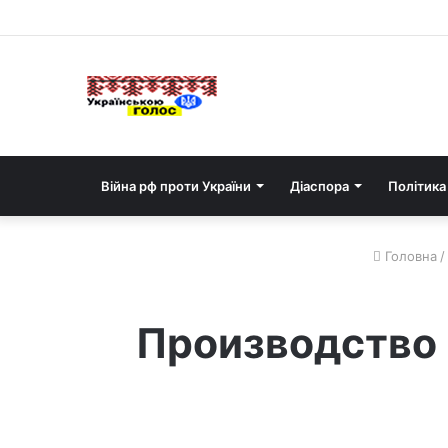
Війна рф проти України
Діаспора
Політика
Головна
/
Производство 