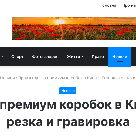
Головна
Про на
Спорт
Фотогалерея
Життя
Право
Новини
Новини
/
Производство премиум коробок в Киеве. Лазерная резка и
Новини
премиум коробок в К
резка и гравировка