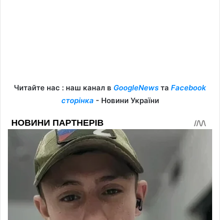
Читайте нас : наш канал в
GoogleNews
та
Facebook
сторінка
- Новини України