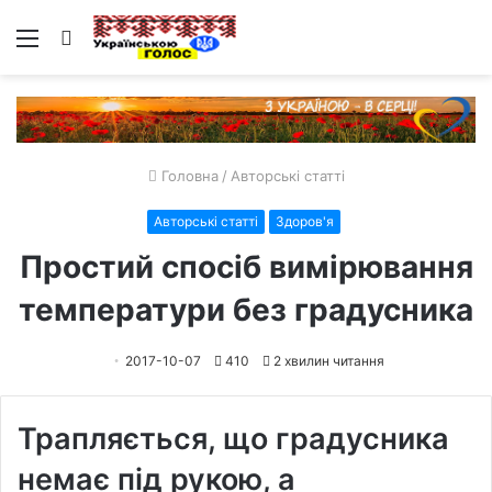
Меню
Пошук
Головна
/
Авторські статті
Авторські статті
Здоров'я
Простий спосіб вимірювання
температури без градусника
2017-10-07
410
2 хвилин читання
Трапляється, що градусника
немає під рукою, а