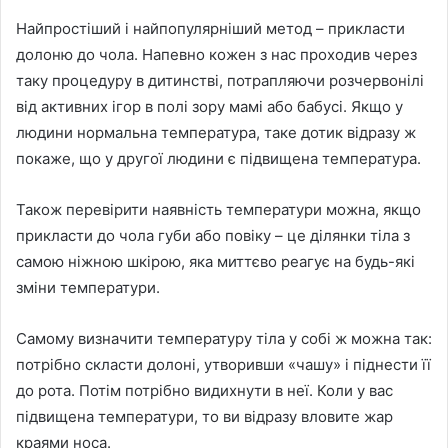
Найпростіший і найпопулярніший метод – прикласти
долоню до чола. Напевно кожен з нас проходив через
таку процедуру в дитинстві, потрапляючи розчервонілі
від активних ігор в полі зору мамі або бабусі. Якщо у
людини нормальна температура, таке дотик відразу ж
покаже, що у другої людини є підвищена температура.
Також перевірити наявність температури можна, якщо
прикласти до чола губи або повіку – це ділянки тіла з
самою ніжною шкірою, яка миттєво реагує на будь-які
зміни температури.
Самому визначити температуру тіла у собі ж можна так:
потрібно скласти долоні, утворивши «чашу» і піднести її
до рота. Потім потрібно видихнути в неї. Коли у вас
підвищена температури, то ви відразу вловите жар
краями носа.