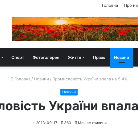
Головна
Про на
Спорт
Фотогалерея
Життя
Право
Новини
Головна
/
Новини
/
Промисловість України впала на 5,4%
Новини
овість України впала
2013-09-17
360
Менше хвилини