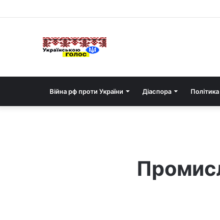
Війна рф проти України
Діаспора
Політика
Промисл