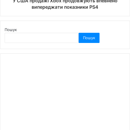
У США продажі Xbox продовжують впевнено
випереджати показники PS4
Пошук
Пошук