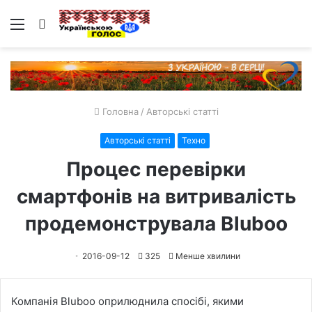
Меню
Пошук
Головна
/
Авторські статті
Авторські статті
Техно
Процес перевірки
смартфонів на витривалість
продемонструвала Bluboo
2016-09-12
325
Менше хвилини
Компанія Bluboo оприлюднила спосібі, якими