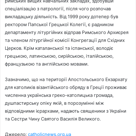
римських вищих навчальних закладах, здобувши
спеціалізацію з патрології, після чого розпочав
викладацьку діяльність. Від 1999 року дотепер був
ректором Папської Грецької Колегії, є радником
департаменту літургійних відправ Римського Архиєрея
та членом літургійної комісії Конгрегації для Східних
Церков. Крім каталанської та іспанської, володіє
грецькою, латинською, сирійською, італійською,
французькою та англійською мовами.
Зазначимо, що на території Апостольського Екзархату
для католиків візантійського обряду в Греції проживає
численна українська греко-католицька громада,
душпастирську опіку якій, в порозумінні між
відповідними ієрархами, надають священики з України
та Сестри Чину Святого Василія Великого.
Джерело:
catholicnews.org.ua