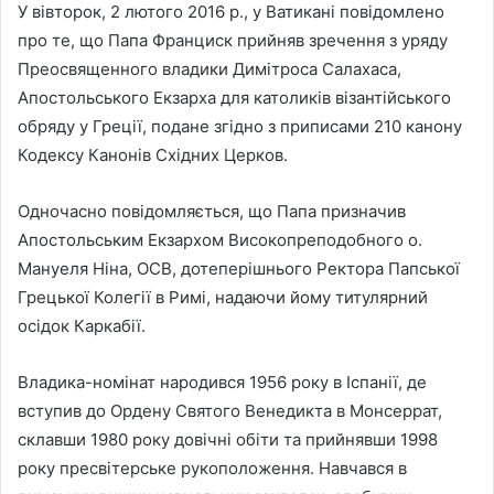
У вівторок, 2 лютого 2016 р., у Ватикані повідомлено
про те, що Папа Франциск прийняв зречення з уряду
Преосвященного владики Димітроса Салахаса,
Апостольського Екзарха для католиків візантійського
обряду у Греції, подане згідно з приписами 210 канону
Кодексу Канонів Східних Церков.
Одночасно повідомляється, що Папа призначив
Апостольським Екзархом Високопреподобного о.
Мануеля Ніна, ОСВ, дотеперішнього Ректора Папської
Грецької Колегії в Римі, надаючи йому титулярний
осідок Каркабії.
Владика-номінат народився 1956 року в Іспанії, де
вступив до Ордену Святого Венедикта в Монсеррат,
склавши 1980 року довічні обіти та прийнявши 1998
року пресвітерське рукоположення. Навчався в