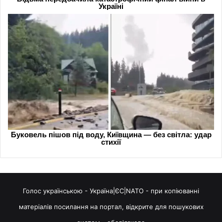
Голос українською - Україна|ЄС|NATO - при копіюванні
матеріалів посилання на портал, відкрите для пошукових