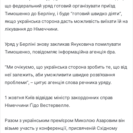
що федеральний уряд готовий організувати приїзд
Тимошенко до Берліну, і буде “готовий швидко діяти”,
якщо українська сторона дасть можливість виїхати їй на
лікування до Німеччини.
Уряд у Берліні знову закликав Януковича помилувати
Тимошенко, повідомляє інформаційна агенція dpa.
“Ми очікуємо, що українська сторона зробить те, що від
неї залежить, аби уможливити швидке розв’язання
проблеми”, – цитує агенція слова речника уряду.
1 жовтня Київ відвідає міністр закордонних справ
Німеччини Ґідо Вестервелле.
Разом з українським прем’єром Миколою Азаровим він
візьме участь у конференції, присвяченій Східному