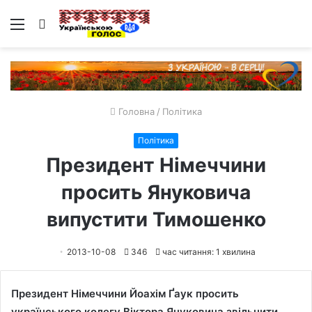
Меню
Пошук
Головна
/
Політика
Політика
Президент Німеччини
просить Януковича
випустити Тимошенко
2013-10-08
346
час читання: 1 хвилина
Президент Німеччини Йоахім Ґаук просить
українського колегу Віктора Януковича звільнити