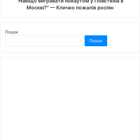
"Навіщо вигравати нокаутом у Повєткіна в
Москві?" — Кличко пожалів росіян
Пошук
Пошук