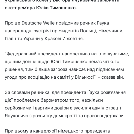
екс-прем’єра Юлію Тимошенко.
Про це Deutsche Welle повідомив речник Ґаука
напередодні зустрічі президентів Польщі, Німеччини,
Італії та України у Кракові 7 жовтня.
“Федеральний президент наполегливо наголошуватиме,
що чим довше щодо Юлії Тимошенко немає чіткого
рішення, тим більша загроза нависає над підписанням
угоди про асоціацію на саміті у Вільнюсі”, – сказав він.
За словами речника, для президента Ґаука розв’язання
цієї проблеми є барометром того, наскільки
серйозними і вартими довіри є зусилля адміністрації
Януковича з розвитку демократії та правової держави.
При цьому в канцелярії німецького президента