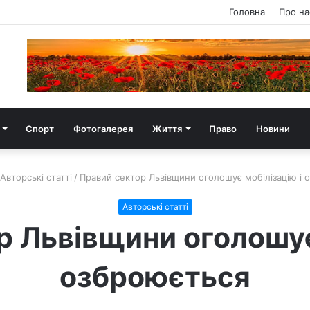
Головна
Про на
Спорт
Фотогалерея
Життя
Право
Новини
Авторські статті
/
Правий сектор Львівщини оголошує мобілізацію і 
Авторські статті
 Львівщини оголошує
озброюється