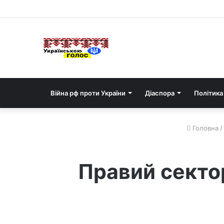
Війна рф проти України
Діаспора
Політика
Головна
/
Правий сектор