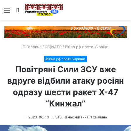
Меню
Пошук
Головна
/
ЄС|NATO
/
Війна рф проти України
Війна рф проти України
Повітряні Сили ЗСУ вже
вдруге відбили атаку росіян
одразу шести ракет Х-47
“Кинжал”​​
2023-06-16
316
час читання: 1 хвилина