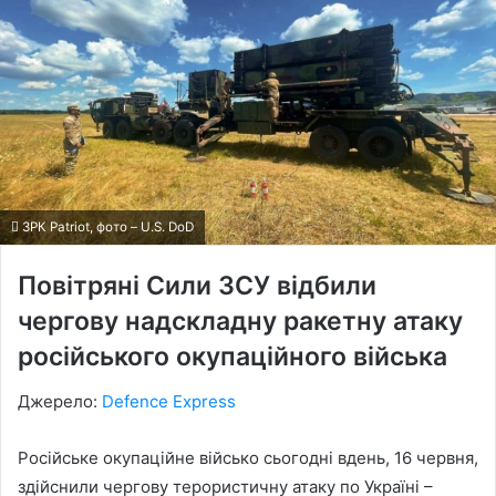
ЗРК Patriot, фото – U.S. DoD
Повітряні Сили ЗСУ відбили
чергову надскладну ракетну атаку
російського окупаційного війська
Джерело:
Defence Express
Російське окупаційне військо сьогодні вдень, 16 червня,
здійснили чергову терористичну атаку по Україні –