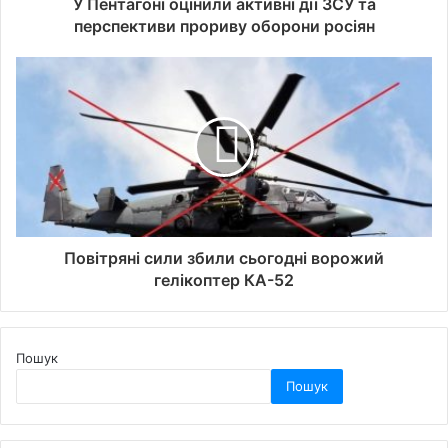
У Пентагоні оцінили активні дії ЗСУ та
перспективи прориву оборони росіян
Повітряні сили збили сьогодні ворожий
гелікоптер КА-52
Пошук
Пошук