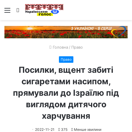
Меню
Пошук
Головна
/
Право
Право
Посилки, вщент забиті
сигаретами насипом,
прямували до Ізраїлю під
виглядом дитячого
харчування
2022-11-21
375
Менше хвилини