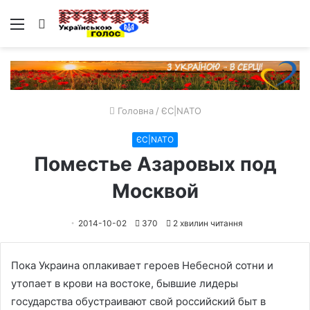
Меню
Пошук
Головна
/
ЄС|NATO
ЄС|NATO
Поместье Азаровых под
Москвой
2014-10-02
370
2 хвилин читання
Пока Украина оплакивает героев Небесной сотни и
утопает в крови на востоке, бывшие лидеры
государства обустраивают свой российский быт в