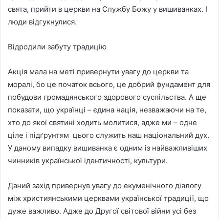
свята, прийти в церкви на Службу Божу у вишиванках. І
люди відгукнулися.
Відродили забуту традицію
Акція мала на меті привернути увагу до церкви та
моралі, бо це початок всього, це добрий фундамент для
побудови громадянського здорового суспільства. А ще
показати, що українці – єдина нація, незважаючи на те,
хто до якої святині ходить молитися, адже ми – одне
ціле і підґрунтям цього служить наш національний дух.
У даному випадку вишиванка є одним із найважливіших
чинників української ідентичності, культури.
Даний захід привернув увагу до екуменічного діалогу
між християнськими церквами української традиції, що
дуже важливо. Адже до Другої світової війни усі без