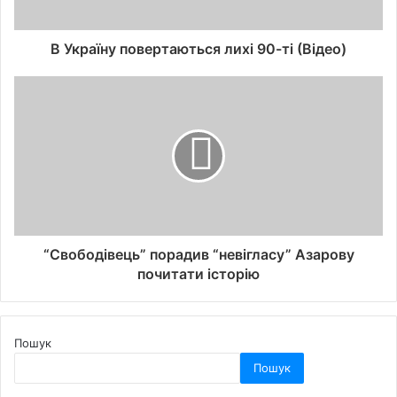
В Україну повертаються лихі 90-ті (Відео)
“Свободівець” порадив “невігласу” Азарову
почитати історію
Пошук
Пошук