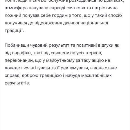
Коли люди після Богослужінь розходились по домівках,
атмосфера панувала справді святкова та патріотична.
Кожний почував себе гордим з того, що у такий спосіб
долучився до відродження давньої національної
традиції.
Побачивши чудовий результат та позитивні відгуки як
від парафіян, так і від священиків усіх церков,
переконаний, що у майбутньому за таку акцію не
доведеться агітувати та її рекламувати, а вона стане
справді доброю традицією і набуде масштабніших
результатів.