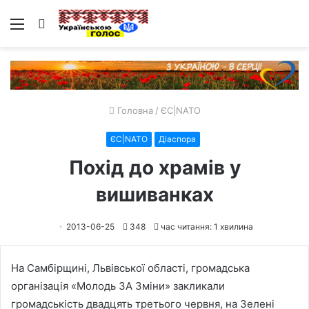
Меню
Пошук
Головна
/
ЄС|NATO
ЄС|NATO
Діаспора
Похід до храмів у
вишиванках
2013-06-25
348
час читання: 1 хвилина
На Самбірщині, Львівської області, громадська
організація «Молодь ЗА Зміни» закликали
громадськість двадцять третього червня, на Зелені