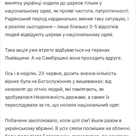
винятку українці ходили до церков тільки у
національному одязі, як прояві чистоти, патріотичності.
Радянський період кардинально змінив таку ситуацію, і
в реаліях сьогодення – лише близько 3-5 відсотків
людей відвідують церкви у національному одязі.
Така акція уже втретє відбувається на теренах
Львівщини. А на Самбірщині вона проходить вдруге.
Ось і в неділю, 23 червня, досить значна кількість
вірних була на Богослужіннях у вишиванках: від
немовлят до літніх людей, які пам’ятають, як
здобувалася Незалежність держави, а самих їх
переслідували за те, що носили національний одяг.
Побачене захоплювало, коли цілі сім’ї йшли разом в
українському вбранні. В усіх сяяли посмішки на обличчі.