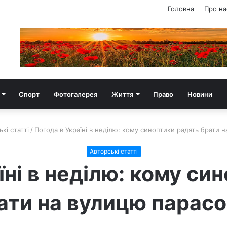
Головна
Про на
Спорт
Фотогалерея
Життя
Право
Новини
кі статті
/
Погода в Україні в неділю: кому синоптики радять брати 
Авторські статті
їні в неділю: кому си
ати на вулицю парасо