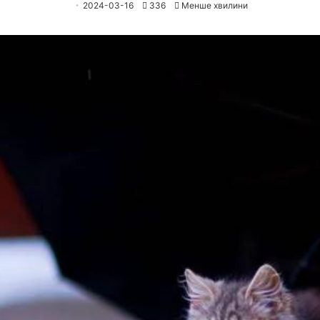
2024-03-16
336
Менше хвилини