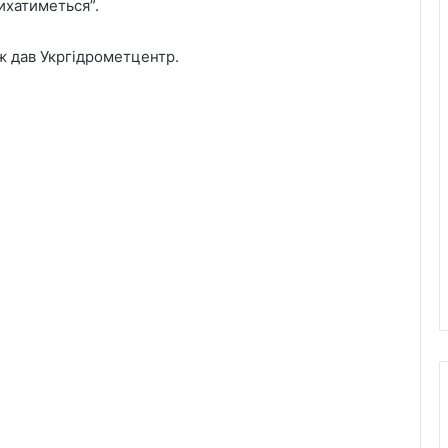
ихатиметься”.
ож дав Укргідрометцентр.