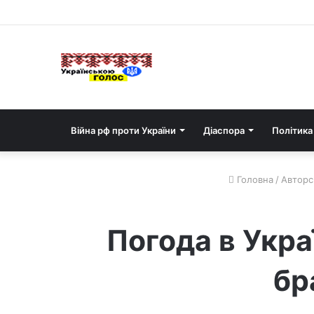
Війна рф проти України
Діаспора
Політика
Головна
/
Авторсь
Погода в Укра
бр