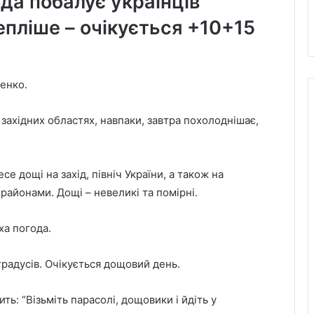
ода побалує українців
тепліше – очікується +10+15
енко.
 західних областях, навпаки, завтра похолоднішає,
е дощі на захід, північ України, а також на
айонами. Дощі – невеликі та помірні.
ха погода.
градусів. Очікується дощовий день.
ть: “Візьміть парасолі, дощовики і йдіть у