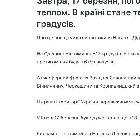
Завтра, 17 березня, пог
теплом. В країні стане 
градусів.
Про це повідомила синоптикиня Наталка Дід
На Одещині місцями до +17 градусів. А ось у
протягом дня буде +6+9 градусів.
Атмосферний фронт із Західної Європи принес
Вінниччину, Черкащину та Кропивницький з р
На решті території України переважатиме су
У Києві 17 березня буде дуже тепло, до +13 
Киянам та гостям міста Наталка Діденко ради