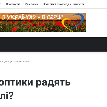
с
Контакти
Реклама
Політика конфіденційності
на вулицю парасолі?
ноптики радять
лі?