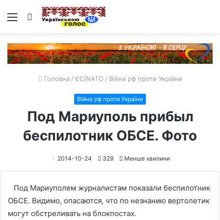
Меню
Пошук
Головна
/
ЄС|NATO
/
Війна рф проти України
Війна рф проти України
Под Мариуполь прибыл
беспилотник ОБСЕ. Фото
2014-10-24
329
Менше хвилини
Под Мариуполем журналистам показали беспилотник
ОБСЕ. Видимо, опасаются, что по незнанию вертолетик
могут обстреливать на блокпостах.