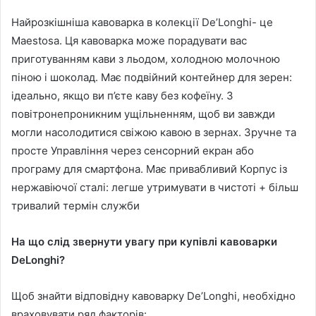
Найрозкішніша кавоварка в колекції De’Longhi- це
Maestosa. Ця кавоварка може порадувати вас
приготуванням кави з льодом, холодною молочною
піною і шоколад. Має подвійний контейнер для зерен:
ідеально, якщо ви п’єте каву без кофеїну. З
повітронепроникним ущільненням, щоб ви завжди
могли насолодитися свіжою кавою в зернах. Зручне та
просте Управління через сенсорний екран або
програму для смартфона. Має привабливий Корпус із
нержавіючої сталі: легше утримувати в чистоті + більш
тривалий термін служби
На що слід звернути увагу при купівлі кавоварки
DeLonghi?
Щоб знайти відповідну кавоварку De’Longhi, необхідно
враховувати ряд факторів: