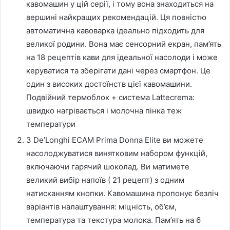
кавомашин у цій серії, і тому вона знаходиться на
вершині найкращих рекомендацій. Ця повністю
автоматична кавоварка ідеально підходить для
великої родини. Вона має сенсорний екран, пам’ять
на 18 рецептів кави для ідеальної насолоди і може
керуватися та зберігати дані через смартфон. Це
один з високих достоїнств цієї кавомашини.
Подвійний термоблок + система Lattecrema:
швидко нагрівається і молочна пінка теж
температури
З De’Longhi ECAM Prima Donna Elite ви можете
насолоджуватися винятковим набором функцій,
включаючи гарячий шоколад. Ви матимете
великий вибір напоїв ( 21 рецепт) з одним
натисканням кнопки. Кавомашина пропонує безліч
варіантів налаштування: міцність, об’єм,
температура та текстура молока. Пам’ять на 6