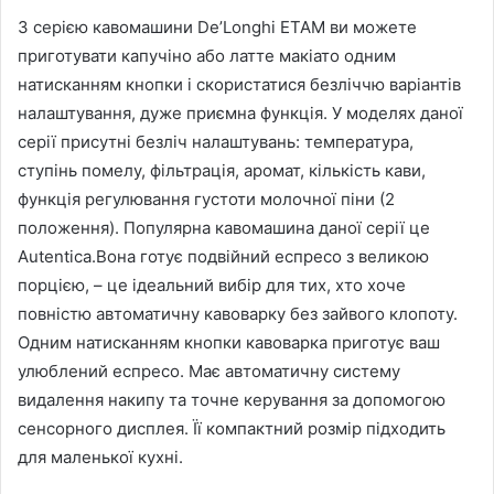
З серією кавомашини De’Longhi ETAM ви можете
приготувати капучіно або латте макіато одним
натисканням кнопки і скористатися безліччю варіантів
налаштування, дуже приємна функція. У моделях даної
серії присутні безліч налаштувань: температура,
ступінь помелу, фільтрація, аромат, кількість кави,
функція регулювання густоти молочної піни (2
положення). Популярна кавомашина даної серії це
Autentica.Вона готує подвійний еспресо з великою
порцією, – це ідеальний вибір для тих, хто хоче
повністю автоматичну кавоварку без зайвого клопоту.
Одним натисканням кнопки кавоварка приготує ваш
улюблений еспресо. Має автоматичну систему
видалення накипу та точне керування за допомогою
сенсорного дисплея. Її компактний розмір підходить
для маленької кухні.