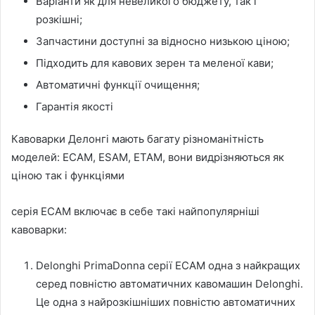
Варіанти як для невеликого бюджету, так і
розкішні;
Запчастини доступні за відносно низькою ціною;
Підходить для кавових зерен та меленої кави;
Автоматичні функції очищення;
Гарантія якості
Кавоварки Делонгi мають багату різноманітність
моделей: ECAM, ESAM, ETAM, вони видрізняються як
ціною так і функціями
серія ECAM включає в себе такі найпопулярніші
кавоварки:
Delonghi PrimaDonna серії ECAM одна з найкращих
серед повністю автоматичних кавомашин Delonghi.
Це одна з найрозкішніших повністю автоматичних