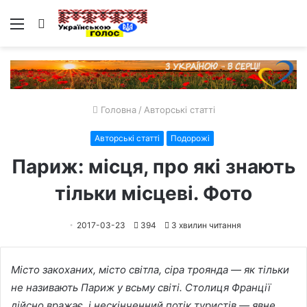
Меню
Пошук
Головна
/
Авторські статті
Авторські статті
Подорожі
Париж: місця, про які знають
тільки місцеві. Фото
2017-03-23
394
3 хвилин читання
Місто закоханих, місто світла, сіра троянда — як тільки
не називають Париж у всьму світі. Столиця Франції
дійсно вражає, і нескінченний потік туристів — явне