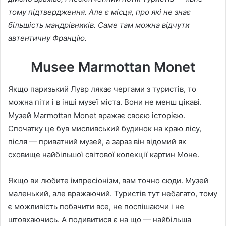
тому підтвердження. Але є місця, про які не знає
більшість мандрівників. Саме там можна відчути
автентичну Францію.
Musee Marmottan Monet
Якщо паризький Лувр лякає чергами з туристів, то
можна піти і в інші музеї міста. Вони не менш цікаві.
Музей Marmottan Monet вражає своєю історією.
Спочатку це був мисливський будинок на краю лісу,
після — приватний музей, а зараз він відомий як
сховище найбільшої світової колекції картин Моне.
Якщо ви любите імпресіонізм, вам точно сюди. Музей
маленький, але вражаючий. Туристів тут небагато, тому
є можливість побачити все, не поспішаючи і не
штовхаючись. А подивитися є на що — найбільша