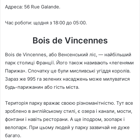
Адреса: 56 Rue Galande.
Час роботи: щодня з 18:00 до 05:00.
Bois de Vincennes
Bois de Vincennes, або Венсенський ліс, — найбільший
парк столиці Франції. Його також називають «легенями
Парижа». Спочатку це були мисливські угіддя королів.
Зараз же 995 га зелених насаджень може милуватися
будь-парижанин або гість міста.
Територія парку вражає своєю різноманітністю. Тут все
зроблено в англійському стилі, є озера і канали, мости,
фонтани і навіть ресторани. А ще іподром, зоопарк і
велопарк. При цьому людей у парку зазвичай не дуже
багато.