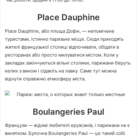
Place Dauphine
Place Dauphine, або площа Дофін, — непомічене
туристами, істинно паризьке місце. Сюди приходять
жителі французької столиці відпочивати, обідати в
ресторанах або просто милуватися містом. Коли у
закладах закінчуються вільні столики, парижани беруть
келих з вином і сідають на лавку. Саме тут можна
відчути справжню атмосферу міста.
Boulangeries Paul
Французи — відомі любителі круасанів, і парижани не є
винятком. Булочна Boulangeries Paul — це такий собі