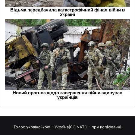
Голос українською - Україна|ЄС|NATO - при копіюванні