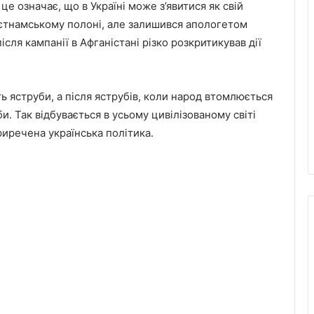
 А це означає, що в Україні може з’явитися як свій
в’єтнамському полоні, але залишився апологетом
після кампанії в Афганістані різко розкритикував дії
ть яструби, а після яструбів, коли народ втомлюється
и. Так відбувається в усьому цивілізованому світі
иречена українська політика.