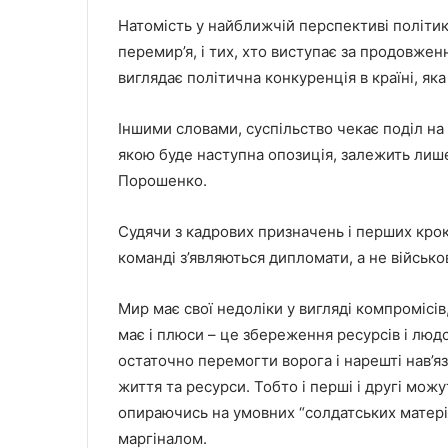
Натомість у найближчій перспективі політики
перемир’я, і тих, хто виступає за продовжен
виглядає політична конкуренція в країні, яка
Іншими словами, суспільство чекає поділ на у
якою буде наступна опозиція, залежить лише
Порошенко.
Судячи з кадрових призначень і перших крок
команді з’являються дипломати, а не військов
Мир має свої недоліки у вигляді компромісі
має і плюси – це збереження ресурсів і людс
остаточно перемогти ворога і нарешті нав’яз
життя та ресурси. Тобто і перші і другі мож
опираючись на умовних “солдатських матері
маргіналом.