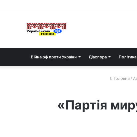
Війна рф проти України
Діаспора
Політика
Головна
/
Ав
«Партія миру