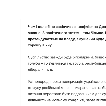
Чим і коли б не закінчився конфлікт на Дон
зникне. З політичного життя – тим більше.
претендуватиме на владу, змушений буде да
хорошу війну.
Суспільство завжди буде біполярним. Якщо є 
голуби – то з’являться і яструби, республі
ліберали і т. д.
Усі попередні роки поляризація українського 
статусу російської мови, помаранчевих та бі
питання перестали бути подразником для сус
діяльність на мовному конфлікті, зараз вигл