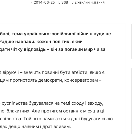
2014-06-25
368
2 хвилин читання
басі, тема українсько-російської війни нікуди не
 Радше навпаки: кожен політик, який
ти чітку відповідь – він за поганий мир чи за
віруючі – значить повинні бути атеїсти, якщо є
канцям протистоять демократи, консерваторам –
суспільства будувалася на темі сходу і заходу,
ло-блакитних. Але протягом останніх місяців ці
пільства. Той, хто намагається далі будувати свою
ядає дещо наївним і дратівливим.