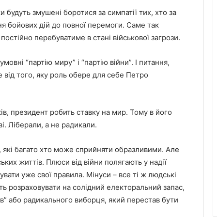
 будуть змушені боротися за симпатії тих, хто за
ня бойових дій до повної перемоги. Саме так
 постійно перебуватиме в стані військової загрози.
мовні “партію миру” і “партію війни”. І питання,
 від того, яку роль обере для себе Петро
ів, президент робить ставку на мир. Тому в його
і. Ліберали, а не радикали.
в, які багато хто може сприйняти образливими. Але
ьких життів. Плюси від війни полягають у надії
увати уже свої правила. Мінуси – все ті ж людські
уть розраховувати на солідний електоральний запас,
в” або радикального виборця, який перестав бути