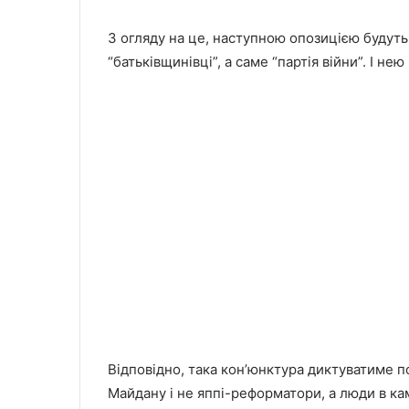
З огляду на це, наступною опозицією будуть
“батьківщинівці”, а саме “партія війни”. І не
Відповідно, така кон’юнктура диктуватиме по
Майдану і не яппі-реформатори, а люди в ка