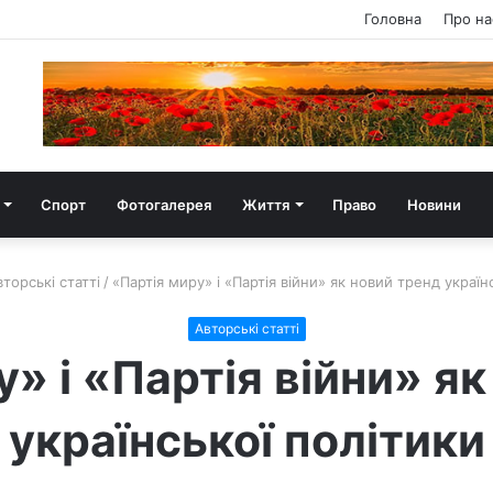
Головна
Про на
Спорт
Фотогалерея
Життя
Право
Новини
торські статті
/
«Партія миру» і «Партія війни» як новий тренд україн
Авторські статті
» і «Партія війни» я
української політики