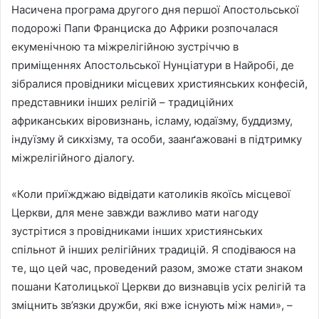
Насичена програма другого дня першої Апостольської
подорожі Папи Франциска до Африки розпочалася
екуменічною та міжрелігійною зустріччю в
приміщеннях Апостольської Нунціатури в Найробі, де
зібралися провідники місцевих християнських конфесій,
представники інших релігій – традиційних
африканських віровизнань, ісламу, юдаїзму, буддизму,
індуїзму й сикхізму, та особи, заанґажовані в підтримку
міжрелігійного діалогу.
«Коли приїжджаю відвідати католиків якоїсь місцевої
Церкви, для мене завжди важливо мати нагоду
зустрітися з провідниками інших християнських
спільнот й інших релігійних традицій. Я сподіваюся на
те, що цей час, проведений разом, зможе стати знаком
пошани Католицької Церкви до визнавців усіх релігій та
зміцнить зв’язки дружби, які вже існують між нами», –