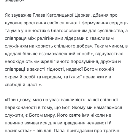
Як зауважив Глава Католицької Церкви, дбання про
духовне зростання своїх спільнот і формування сердець
та умів у цінностях є благословенням для суспільства, а
співпраця між релігійними лідерами є «важливим
служінням на користь спільного добра». Таким чином, в
«дедалі більше взаємозалежний спосіб», відчувається
необхідність «міжрелігійного порозуміння, дружби й
співпраці в захисті гідності, наданої Богом кожній
окремій особі та народам, та їхньої права жити в
свободі й щасті».
«При цьому, маю на увазі важливість нашої спільної
переконаності в тому, що Бог, Якому ми намагаємося
служити, є Богом миру. Його святе Ім’я ніколи не
повинно вживатися для виправдання ненависті й
насильства» – вів далі Папа, пригадавши про трагічні