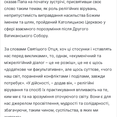
сказав Папа на початку зустрічі, присвятивши своє
слово таким темам, як роль релігійних вірувань,
неприпустимість виправдання насильства Божим
іменем та шлях, пройдений Католицькою Церквою у
сфері взаємного порозуміння після Другого
Ватиканського Собору.
За словами Святішого Отця, хоч ці стосунки і «ставлять
нас перед викликами», то, однак, «екуменічний та
міжрелігійний діалог – це не розкіш», це не є щось
«додаткове чи факультативне», але щось суттєве, «чого
наш світ, поранений конфліктами і поділами, завжди
потребує». «У дійсності, – додав він, – релігійні
вірування та спосіб їх практикування впливають на те,
ким ми є та на зрозуміння оточуючого світу. Вони є для
нас джерелом просвітлення, мудрості та солідарності,
збагачуючи, таким чином, суспільства, в яких ми
живемо».