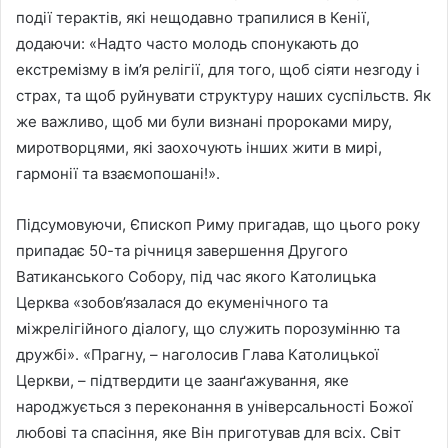
події терактів, які нещодавно трапилися в Кенії,
додаючи: «Надто часто молодь спонукають до
екстремізму в ім’я релігії, для того, щоб сіяти незгоду і
страх, та щоб руйнувати структуру наших суспільств. Як
же важливо, щоб ми були визнані пророками миру,
миротворцями, які заохочують інших жити в мирі,
гармонії та взаємопошані!».
Підсумовуючи, Єпископ Риму пригадав, що цього року
припадає 50-та річниця завершення Другого
Ватиканського Собору, під час якого Католицька
Церква «зобов’язалася до екуменічного та
міжрелігійного діалогу, що служить порозумінню та
дружбі». «Прагну, – наголосив Глава Католицької
Церкви, – підтвердити це заанґажування, яке
народжується з переконання в універсальності Божої
любові та спасіння, яке Він приготував для всіх. Світ