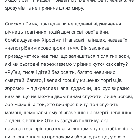
зрозумів та не прийняв шлях миру.
Єпископ Риму, пригадавши нещодавні відзначення
річниць трагічних подій другої світової війни,
бомбардування Хіросіми і Нагасакі та інших, назвав їх
«непотрібним кровопролиттям». Він закликав
призадуматись над тим, що залишиться після тих воєн,
які ми сьогодні переживаємо у різних куточках світу?
«Руїни, тисячі дітей без освіти, багато невинних
смертей, багато, і великі гроші у кишенях торгівців
зброєю», – підкреслив Папа, додаючи, що Ісус виразно
навчав, що не можна двом панам служити, лише Богові,
або мамоні, а той, хто вибирає війну, той служить
мамоні, неморальному збагаченню на смерті невинних
людей. Святіший Отець засудив політику, яка
намагається врівноважувати економічну нестабільність
виготовленням та продажами зброї, адже це, у свою