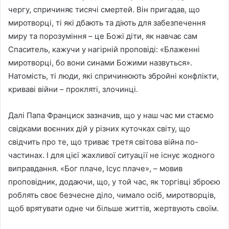
чергу, спричиняє тисячі смертей. Він пригадав, що
миротворці, ті які дбають та діють для забезпечення
миру та порозуміння – це Божі діти, як навчає сам
Спаситель, кажучи у нагірній проповіді: «Блаженні
миротворці, бо вони синами Божими назвуться».
Натомість, ті люди, які спричинюють збройні конфлікти,
криваві війни – прокляті, злочинці.
Далі Папа Франциск зазначив, що у наш час ми стаємо
свідками воєнних дій у різних куточках світу, що
свідчить про те, що триває третя світова війна по-
частинах. І для цієї жахливої ситуації не існує жодного
виправдання. «Бог плаче, Ісус плаче», – мовив
проповідник, додаючи, що, у той час, як торгівці зброєю
роблять своє безчесне діло, чимало осіб, миротворців,
щоб врятувати одне чи більше життів, жертвують своїм.