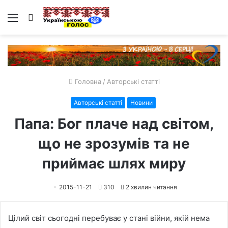
Меню
Пошук
Головна
/
Авторські статті
Авторські статті
Новини
Папа: Бог плаче над світом,
що не зрозумів та не
приймає шлях миру
2015-11-21
310
2 хвилин читання
Цілий світ сьогодні перебуває у стані війни, якій нема