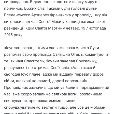
виправдання. Відкинення людством шляху миру є
причиною Божих сліз. Такими були головні думки
Вселенського Архиєрея Франциска у проповіді, яку він
виголосив під час Святої Меси у каплиці ватиканської
резиденції «Дім Святої Марти» у четвер, 19 листопада
2015 року.
«Ісус заплакав», – цими словами євангелиста Луки
розпочав свою проповідь Святіший Отець, коментуючи
те, як наш Спаситель, бачачи занепад Єрусалиму,
розчулився і не стримав Своїх сліз. «Але також й
сьогодні Ісус плаче, адже ми віддали перевагу дорозі
війни, шляхові ненависті, дорозі ворожнечі».
Проповідник зазначив, що ми увійшли в передріздвяний
час: вже скоро запалимо святкові вогні, розпочнемо
святкування, прикрашатимемо ялинки,
споруджуватимемо вертепи тощо, але усе це – обман,
якщо у світі й надалі триватимуть війни. Світ, нажаль, не