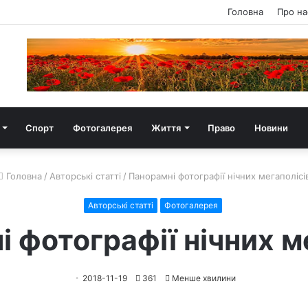
Головна
Про на
Спорт
Фотогалерея
Життя
Право
Новини
Головна
/
Авторські статті
/
Панорамні фотографії нічних мегаполісі
Авторські статті
Фотогалерея
 фотографії нічних м
2018-11-19
361
Менше хвилини