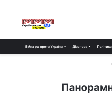
Війна рф проти України
Діаспора
Політика
Панорамні