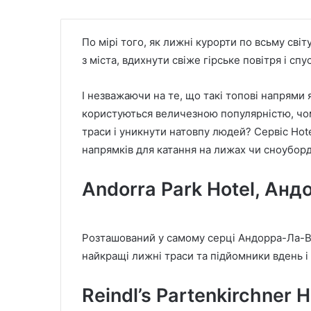
По мірі того, як лижні курорти по всьму сві
з міста, вдихнути свіже гірське повітря і сп
І незважаючи на те, що такі топові напрями я
користуються величезною популярністю, чому
траси і уникнути натовпу людей? Сервіс Hot
напрямків для катання на лижах чи сноуборд
Andorra Park Hotel, Анд
Розташований у самому серці Андорра-Ла-В
найкращі лижні траси та підйомники вдень 
Reindl’s Partenkirchner