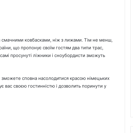
з смачними ковбасками, ніж з лижами. Тім не менш,
аїни, що пропонує своїм гостям два типи трас,
 самі просунуті ліжники і сноубордисти зможуть
ви зможете сповна насолодитися красою німецьких
є вас своєю гостинністю і дозволить поринути у