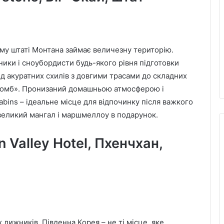
му штаті Монтана займає величезну територію.
ики і сноубордисти будь-якого рівня підготовки
ід акуратних схилів з довгими трасами до складних
 ромб». Пронизаний домашньою атмосферою і
abins – ідеальне місце для відпочинку після важкого
невеликий мангал і маршмеллоу в подарунок.
 Valley Hotel, Пхенчхан,
лижників, Південна Корея – не ті місце, яке