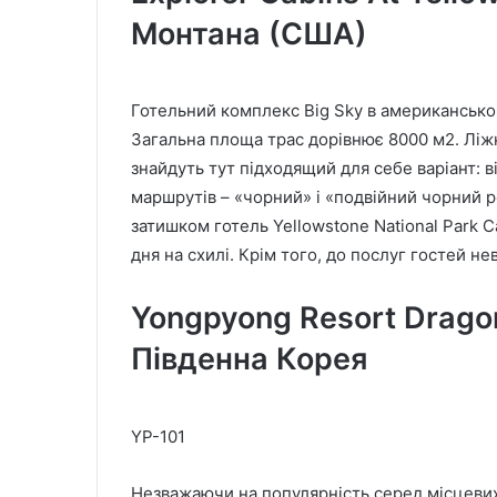
Монтана (США)
Готельний комплекс Big Sky в американсько
Загальна площа трас дорівнює 8000 м2. Ліжн
знайдуть тут підходящий для себе варіант: в
маршрутів – «чорний» і «подвійний чорний
затишком готель Yellowstone National Park C
дня на схилі. Крім того, до послуг гостей 
Yongpyong Resort Dragon
Південна Корея
YP-101
Незважаючи на популярність серед місцевих 