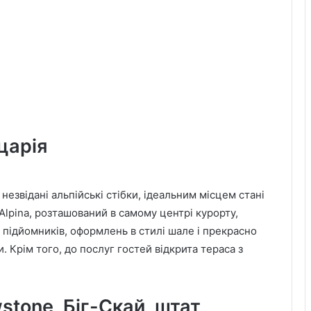
йцарія
 незвідані альпійські стібки, ідеальним місцем стані
lpina, розташований в самому центрі курорту,
х підйомників, оформлень в стилі шале і прекрасно
ми. Крім того, до послуг гостей відкрита тераса з
wstone, Біг-Скай, штат