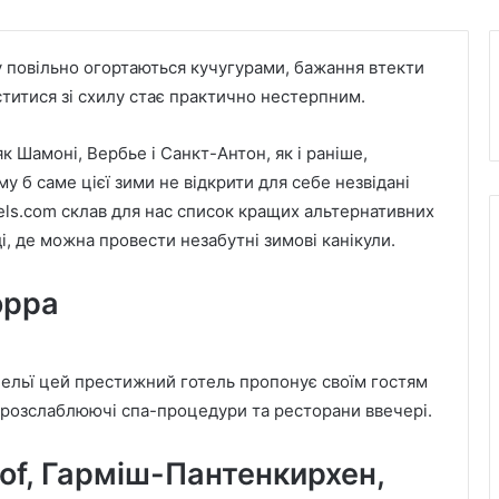
ту повільно огортаються кучугурами, бажання втекти
уститися зі схилу стає практично нестерпним.
к Шамоні, Вербье і Санкт-Антон, як і раніше,
 б саме цієї зими не відкрити для себе незвідані
els.com склав для нас список кращих альтернативних
і, де можна провести незабутні зимові канікули.
орра
ельї цей престижний готель пропонує своїм гостям
і розслаблюючі спа-процедури та ресторани ввечері.
 Hof, Гарміш-Пантенкирхен,