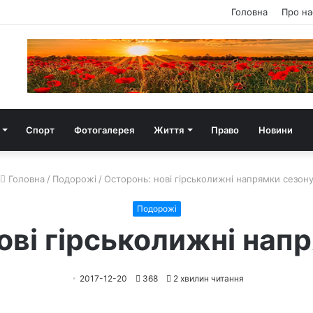
Головна
Про на
Спорт
Фотогалерея
Життя
Право
Новини
Головна
/
Подорожі
/
Осторонь: нові гірськолижні напрямки сезон
Подорожі
ові гірськолижні нап
2017-12-20
368
2 хвилин читання