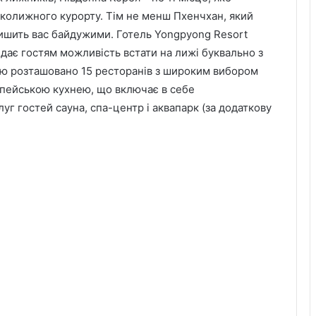
ьколижного курорту. Тім не менш Пхенчхан, який
лишить вас байдужими. Готель Yongpyong Resort
 дає гостям можливість встати на лижі буквально з
елю розташовано 15 ресторанів з широким вибором
опейською кухнею, що включає в себе
уг гостей сауна, спа-центр і аквапарк (за додаткову