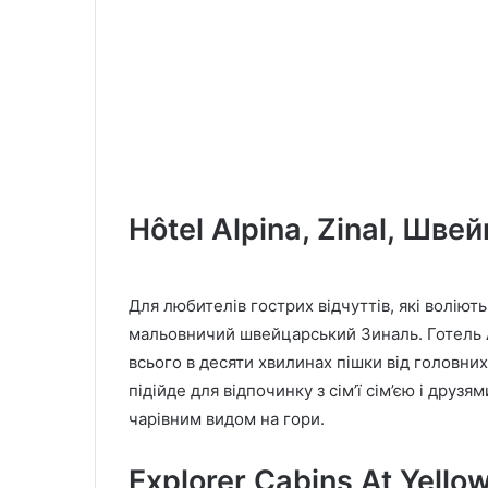
Hôtel Alpina, Zinal, Шве
Для любителів гострих відчуттів, які воліють
мальовничий швейцарський Зиналь. Готель A
всього в десяти хвилинах пішки від головни
підійде для відпочинку з сім’ї сім’єю і друзя
чарівним видом на гори.
Explorer Cabins At Yello