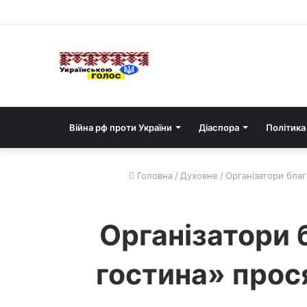
Війна рф проти України
Діаспора
Політика
Головна
/
Духовне
/
Організатори благ
Організатори 
гостина» прос