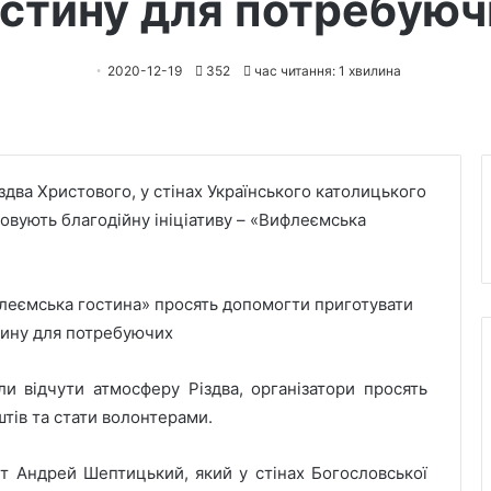
остину для потребуюч
2020-12-19
352
час читання: 1 хвилина
іздва Христового, у стінах Українського католицького
зовують благодійну ініціативу – «Вифлеємська
ли відчути атмосферу Різдва, організатори просять
тів та стати волонтерами.
т Андрей Шептицький, який у стінах Богословської