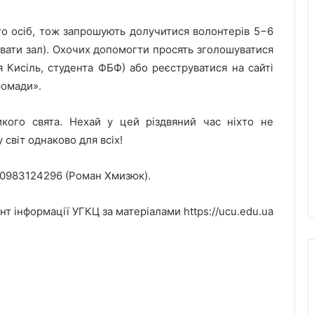
сто осіб, тож запрошують долучитися волонтерів 5−6
рувати зал). Охочих допомогти просять зголошуватися
Кисіль, студента ФБФ) або реєструватися на сайті
ромади».
икого свята. Нехай у цей різдвяний час ніхто не
світ однаково для всіх!
80983124296 (Роман Хмизюк).
т інформації УГКЦ за матеріалами https://ucu.edu.ua