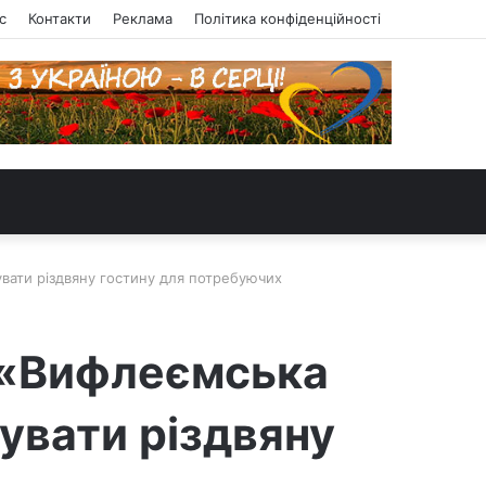
с
Контакти
Реклама
Політика конфіденційності
увати різдвяну гостину для потребуючих
У «Вифлеємська
увати різдвяну