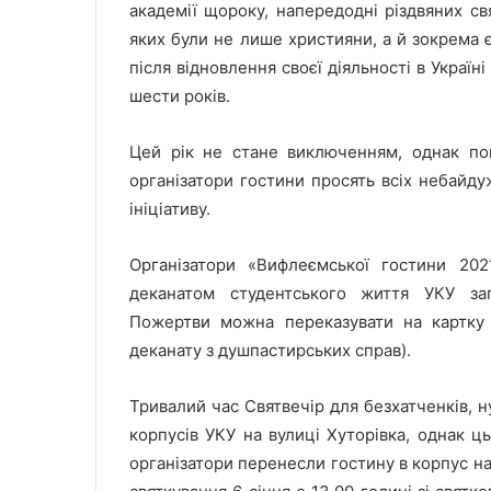
академії щороку, напередодні різдвяних св
яких були не лише християни, а й зокрема є
після відновлення своєї діяльності в Украї
шести років.
Цей рік не стане виключенням, однак поп
організатори гостини просять всіх небайду
ініціативу.
Організатори «Вифлеємської гостини 202
деканатом студентського життя УКУ за
Пожертви можна переказувати на картку
деканату з душпастирських справ).
Тривалий час Святвечір для безхатченків, 
корпусів УКУ на вулиці Хуторівка, однак ц
організатори перенесли гостину в корпус на