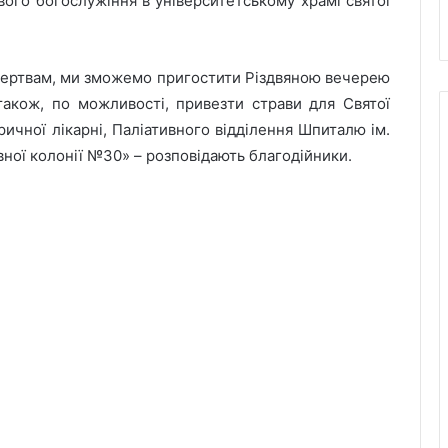
ового богослужіння в університетському храмі святої
ожертвам, ми зможемо пригостити Різдвяною вечерею
також, по можливості, привезти страви для Святої
ричної лікарні, Паліативного відділення Шпиталю ім.
ої колонії №30» – розповідають благодійники.