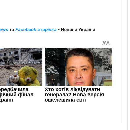
ews
та
Facebook сторінка
- Новини України