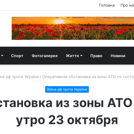
Головна
Про на
Спорт
Фотогалерея
Життя
Право
Новини
йна рф проти України
/
Оперативная обстановка из зоны АТО по состо
Війна рф проти України
тановка из зоны АТО
утро 23 октября