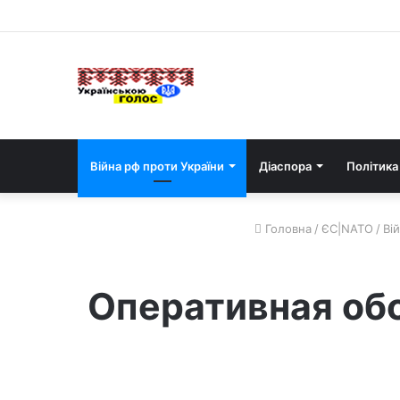
Війна рф проти України
Діаспора
Політика
Головна
/
ЄС|NATO
/
Ві
Оперативная обс