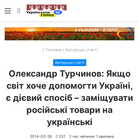
Меню
Пошук
Головна
/
Авторські статті
Авторські статті
Олександр Турчинов: Якщо
світ хоче допомогти Україні,
є дієвий спосіб – заміщувати
російські товари на
українські
2014-03-26
331
час читання: 1 хвилина