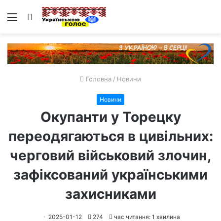
Меню
Пошук
Головна
/
Новини
Новини
Окупанти у Торецку
переодягаються в цивільних:
черговий військовий злочин,
зафіксований українськими
захисниками
2025-01-12
274
час читання: 1 хвилина