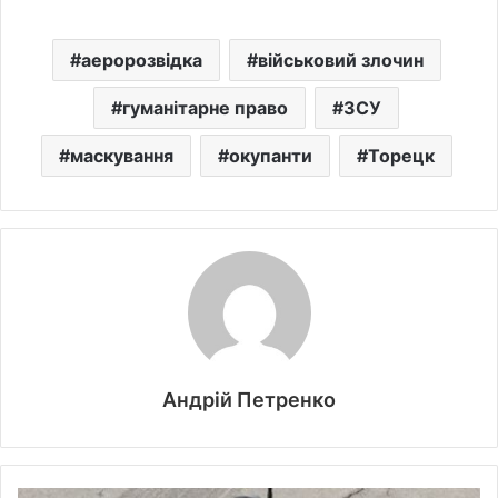
аеророзвідка
військовий злочин
гуманітарне право
ЗСУ
маскування
окупанти
Торецк
Андрій Петренко