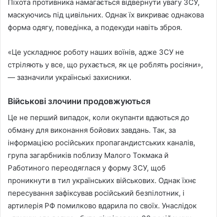
Піхота противника намагається відвернути увагу ЗСУ,
маскуючись під цивільних. Однак їх викриває однакова
форма одягу, поведінка, а подекуди навіть зброя.
«Це ускладнює роботу наших воїнів, адже ЗСУ не
стріляють у все, що рухається, як це роблять росіяни»,
— зазначили українські захисники.
Військові злочини продовжуються
Це не перший випадок, коли окупанти вдаються до
обману для виконання бойових завдань. Так, за
інформацією російських пропагандистських каналів,
група загарбників поблизу Малого Токмака й
Работиного переодяглася у форму ЗСУ, щоб
проникнути в тил українських військових. Однак їхнє
пересування зафіксував російський безпілотник, і
артилерія РФ помилково вдарила по своїх. Унаслідок